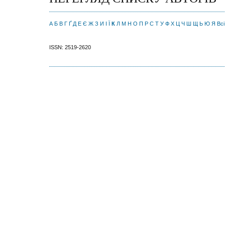
А
Б
В
Г
Ґ
Д
Е
Є
Ж
З
И
І
Ї
К
Л
М
Н
О
П
Р
С
Т
У
Ф
Х
Ц
Ч
Ш
Щ
Ь
Ю
Я
Всі
ISSN: 2519-2620