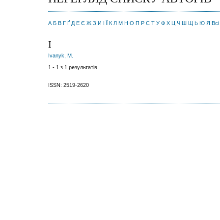
А
Б
В
Г
Ґ
Д
Е
Є
Ж
З
И
І
Ї
К
Л
М
Н
О
П
Р
С
Т
У
Ф
Х
Ц
Ч
Ш
Щ
Ь
Ю
Я
Всі
І
Іvanyk, М.
1 - 1 з 1 результатів
ISSN: 2519-2620