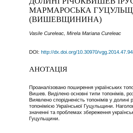
ДОЛИНІ РІЧОКВИШЕВ ІРУ
МАРМАРОСЬКА ГУЦУЛЬ
(ВИШЕВЩИНИНА)
Vasile Cureleac, Mirela Mariana Cureleac
DOI:
http://dx.doi.org/10.30970/vgg.2014.47.9
АНОТАЦІЯ
Проаналізовано поширення українських топон
Вишев. Виділено основні типи топонімів, ро
Виявлено спорідненість топонімів у долині р
топонімією Української Гуцульщини. Нагол
значенні та проблемах збереження українськ
Гуцульщини.