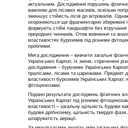
актуальним. Дослідження порушень фізично
важливе для лісових масивів, оскільки пог
зменшує стійкість лісів до вітровалів. Одна
охороняються ще фрагментарно збережені пр
формують стійкі ландшафти без втручання
природних чинників. Отож вивчення та аналі
властивостях буроземів під різними фітоце
проблеми.
Мета дослідження – вивчити загальні фізичн
Українських Карпат, їх зміни, спричинені р
дослідження – буроземи Українських Карпат
пралісами, лісами та царинками. Предмет д
властивості буроземів Українських Карпат, 
фітоценозами.
Подано результати досліджень фізичних вл
Українських Карпат під різними фітоценозам
властивості – загальну щільність будови ка
будови дрібнозему, щільність твердої фази,
шпаруватість аерації.
За результатами аналізу змін загальних фі