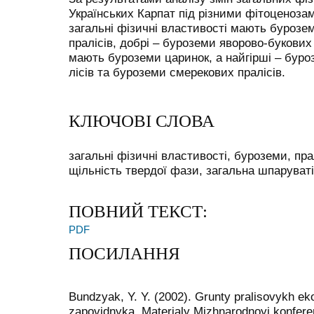
Українських Карпат під різними фітоценоза
загальні фізичні властивості мають бурозе
пралісів, добрі – буроземи яворово-букових 
мають буроземи царинок, а найгірші – бур
лісів та буроземи смерекових пралісів.
КЛЮЧОВІ СЛОВА
загальні фізичні властивості, буроземи, пра
щільність твердої фази, загальна шпаруваті
ПОВНИЙ ТЕКСТ:
PDF
ПОСИЛАННЯ
Bundzyak, Y. Y. (2002). Grunty pralisovykh e
zapovidnyka. Materialy Mizhnarodnoyi konferenc