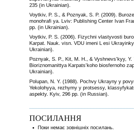
235 (in Ukrainian).
Voytkiv, P. S., & Poznyak, S. P. (2009). Buroz
monohrafi ya. Lviv: Publishing Center Ivan Fra
pp. (in Ukrainian).
Voytkiv, P. S. (2006). Fizychni vlastyvosti bur
Karpat. Nauk. visn. VDU imeni L esi Ukrayinky.
Ukrainian).
Poznyak, S. P., Kit, M. H., & Vyshnevs’kyy, Y.
Bioriznomanittya Karpats’koho biosfernoho zap
Ukrainian).
Polupan, N. Y. (1988). Pochvy Ukrayny y povy
Yekolohyya, rezhymy y protsessy, klassyfyka
aspekty. Kyiv, 296 pp. (in Russian).
ПОСИЛАННЯ
Поки немає зовнішніх посилань.