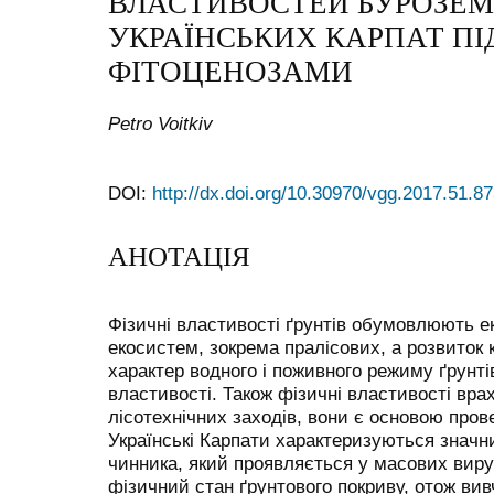
ВЛАСТИВОСТЕЙ БУРОЗЕМІ
УКРАЇНСЬКИХ КАРПАТ ПІ
ФІТОЦЕНОЗАМИ
Petro Voitkiv
DOI:
http://dx.doi.org/10.30970/vgg.2017.51.8
АНОТАЦІЯ
Фізичні властивості ґрунтів обумовлюють е
екосистем, зокрема пралісових, а розвиток 
характер водного і поживного режиму ґрунт
властивості. Також фізичні властивості вра
лісотехнічних заходів, вони є основою пров
Українські Карпати характеризуються знач
чинника, який проявляється у масових вируб
фізичний стан ґрунтового покриву, отож ви