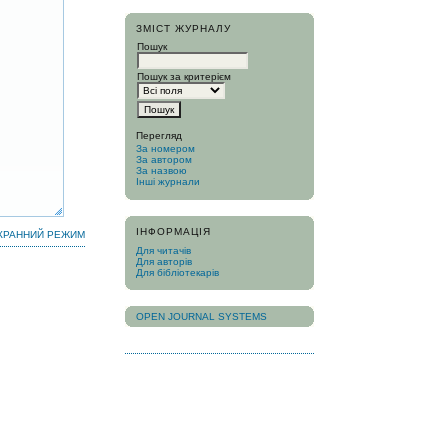
ЗМІСТ ЖУРНАЛУ
Пошук
Пошук за критерієм
Перегляд
За номером
За автором
За назвою
Інші журнали
ІНФОРМАЦІЯ
КРАННИЙ РЕЖИМ
Для читачів
Для авторів
Для бібліотекарів
OPEN JOURNAL SYSTEMS