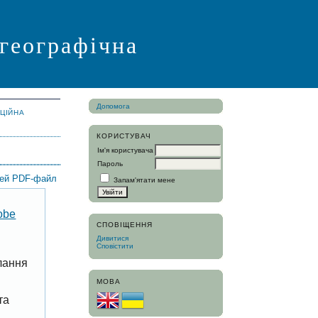
 географічна
Допомога
АЦІЙНА
КОРИСТУВАЧ
Ім'я користувача
Пароль
цей PDF-файл
Запам'ятати мене
obe
СПОВІЩЕННЯ
Дивитися
Сповістити
лання
МОВА
та