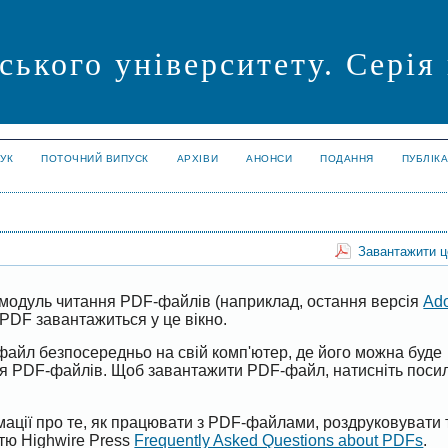
ського університету. Серія
УК
ПОТОЧНИЙ ВИПУСК
АРХІВИ
АНОНСИ
ПОДАННЯ
ПУБЛІК
Завантажити 
модуль читання PDF-файлів (наприклад, остання версія
Ad
PDF завантажиться у це вікно.
файл безпосередньо на свій комп'ютер, де його можна буде
ня PDF-файлів. Щоб завантажити PDF-файл, натисніть поси
ації про те, як працювати з PDF-файлами, роздруковувати 
ттю Highwire Press
Frequently Asked Questions about PDFs
.