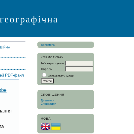
 географічна
Допомога
АЦІЙНА
КОРИСТУВАЧ
Ім'я користувача
Пароль
цей PDF-файл
Запам'ятати мене
obe
СПОВІЩЕННЯ
Дивитися
Сповістити
лання
МОВА
та