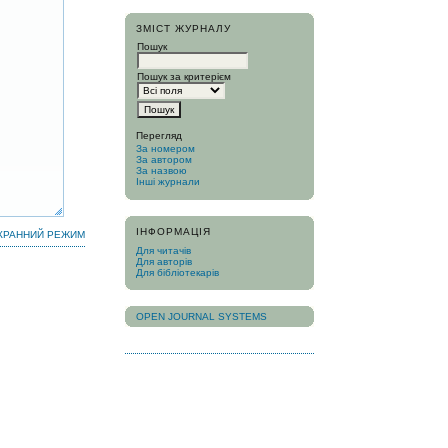
ЗМІСТ ЖУРНАЛУ
Пошук
Пошук за критерієм
Перегляд
За номером
За автором
За назвою
Інші журнали
ІНФОРМАЦІЯ
КРАННИЙ РЕЖИМ
Для читачів
Для авторів
Для бібліотекарів
OPEN JOURNAL SYSTEMS