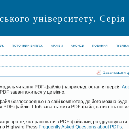
ського університету. Серія
УК
ПОТОЧНИЙ ВИПУСК
АРХІВИ
АНОНСИ
ПОДАННЯ
ПУБЛІК
Завантажити 
модуль читання PDF-файлів (наприклад, остання версія
Ad
PDF завантажиться у це вікно.
файл безпосередньо на свій комп'ютер, де його можна буде
ня PDF-файлів. Щоб завантажити PDF-файл, натисніть поси
ації про те, як працювати з PDF-файлами, роздруковувати 
ттю Highwire Press
Frequently Asked Questions about PDFs
.