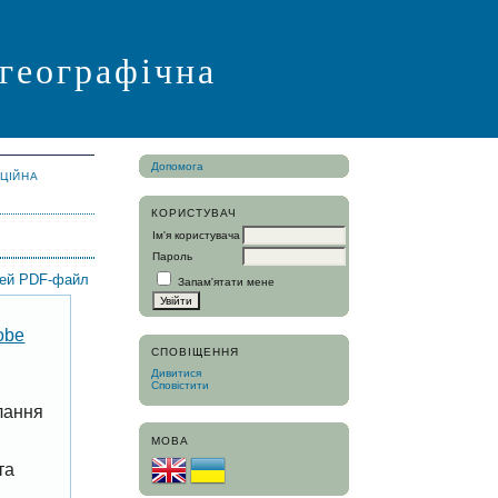
 географічна
Допомога
АЦІЙНА
КОРИСТУВАЧ
Ім'я користувача
Пароль
цей PDF-файл
Запам'ятати мене
obe
СПОВІЩЕННЯ
Дивитися
Сповістити
лання
МОВА
та