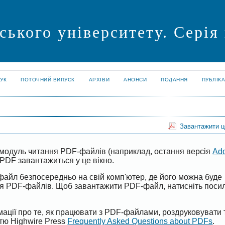
ського університету. Серія
УК
ПОТОЧНИЙ ВИПУСК
АРХІВИ
АНОНСИ
ПОДАННЯ
ПУБЛІК
Завантажити 
модуль читання PDF-файлів (наприклад, остання версія
Ad
PDF завантажиться у це вікно.
файл безпосередньо на свій комп'ютер, де його можна буде
ня PDF-файлів. Щоб завантажити PDF-файл, натисніть поси
ації про те, як працювати з PDF-файлами, роздруковувати 
ттю Highwire Press
Frequently Asked Questions about PDFs
.