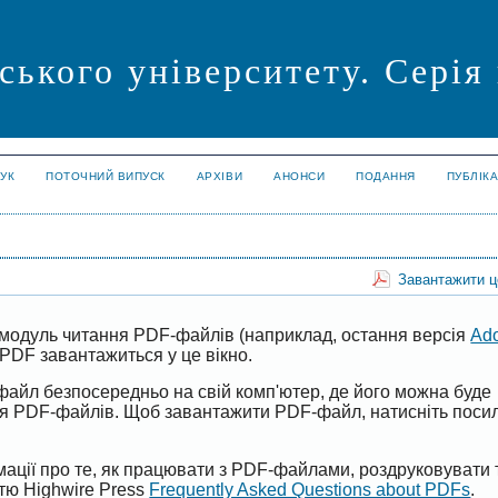
ського університету. Серія
УК
ПОТОЧНИЙ ВИПУСК
АРХІВИ
АНОНСИ
ПОДАННЯ
ПУБЛІК
Завантажити 
модуль читання PDF-файлів (наприклад, остання версія
Ad
PDF завантажиться у це вікно.
файл безпосередньо на свій комп'ютер, де його можна буде
ня PDF-файлів. Щоб завантажити PDF-файл, натисніть поси
ації про те, як працювати з PDF-файлами, роздруковувати 
ттю Highwire Press
Frequently Asked Questions about PDFs
.