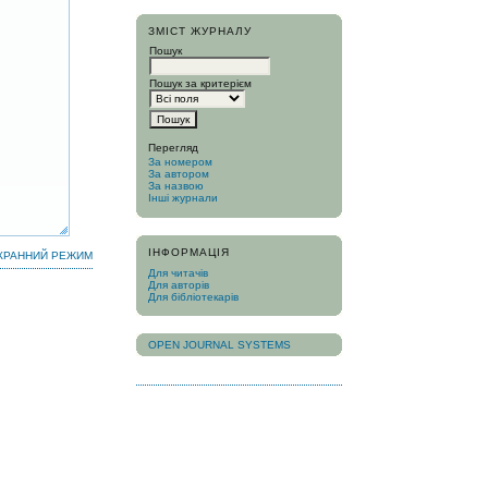
ЗМІСТ ЖУРНАЛУ
Пошук
Пошук за критерієм
Перегляд
За номером
За автором
За назвою
Інші журнали
ІНФОРМАЦІЯ
КРАННИЙ РЕЖИМ
Для читачів
Для авторів
Для бібліотекарів
OPEN JOURNAL SYSTEMS