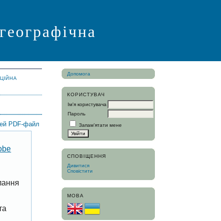
 географічна
Допомога
АЦІЙНА
КОРИСТУВАЧ
Ім'я користувача
Пароль
цей PDF-файл
Запам'ятати мене
obe
СПОВІЩЕННЯ
Дивитися
Сповістити
лання
МОВА
та