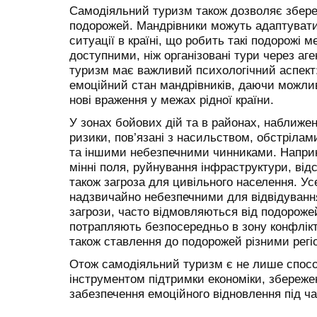
Самодіяльний туризм також дозволяє зберегт
подорожей. Мандрівники можуть адаптувати
ситуації в країні, що робить такі подорожі
доступними, ніж організовані тури через аге
туризм має важливий психологічний аспект:
емоційний стан мандрівників, даючи можлив
нові враження у межах рідної країни.
У зонах бойових дій та в районах, наближен
ризики, пов’язані з насильством, обстріла
та іншими небезпечними чинниками. Наприк
мінні поля, руйнування інфраструктури, від
також загроза для цивільного населення. Усе
надзвичайно небезпечними для відвідуванн
загрози, часто відмовляються від подорожей
потрапляють безпосередньо в зону конфлік
також ставлення до подорожей різними регіо
Отож самодіяльний туризм є не лише спосо
інструментом підтримки економіки, збереже
забезпечення емоційного відновлення під ча