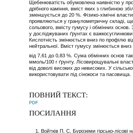
Щебенюватість обумовлена наявністю у профі
дрібного каміння, вміст яких з глибиною збі
зменшується до 20 %. Фізико-хімічні властив
проявляються у гранулометричну складі, ще
сольового, вмісту гумусу і обмінних основ.
у досліджуваних ґрунтах є важкосуглинкови
Кислотність змінюється вниз по профілю ві
нейтральної. Вміст гумусу змінюється вниз
від 7,61 до 0,83 %. Сума обмінних основ та
ммоль/100 г ґрунту. Лісовирощувальні влас
від доволі високих до невисоких. У сільськ
використовувати під сінокоси та пасовища.
ПОВНИЙ ТЕКСТ:
PDF
ПОСИЛАННЯ
Войтків П. С. Буроземи гірсько-лісові 