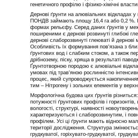
генетичного профілю і фізико-хімічні власти
Дернові ґрунти на алювіальних відкладах 
ПОНДВ займають площу 16,4 га або 0,2 %. 
формах рельєфу. Серед даних ґрунтів у ме
поширеними є дернові розвинуті глибокі гл
дернові слаборозвинуті глеюваті й дернові 
Особливість їх формування пов’язана з бли
ґрунтових вод і слабким стоком, а також п
дрібнозему, піску, хряща в результаті павод
Ґрунтотворною породою є алювіальні відклад
умовах під трав’яною рослинністю інтенси
процес, який супроводжується накопиченням
тим – Нітрогену і зольних елементів у верхн
Морфологічна будова цих ґрунтів різниться:
потужності ґрунтових профілів і горизонтів,
вологості, структурі, наявності новоутворен
характеризуються і слаборозвинутим, і по
профілем. Усі ці ґрунти мають відносно мал
території дослідження. Структура змінюєтьс
грудкуватої, горіхувато-грудкуватої, грудку