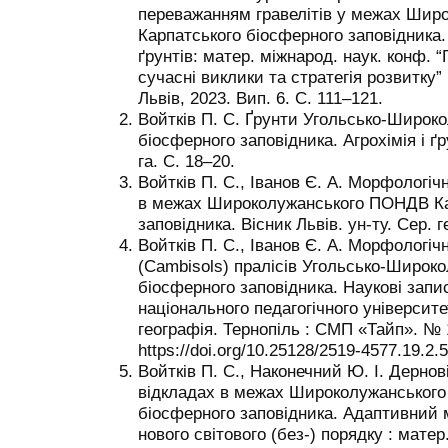
переважанням гравелітів у межах Ши
Карпатського біосферного заповідника. 
ґрунтів: матер. міжнарод. наук. конф. “
сучасні виклики та стратегія розвитку” 
Львів, 2023. Вип. 6. С. 111–121.
Войтків П. С. Ґрунти Угольсько-Широк
біосферного заповідника. Агрохімія і ґр
га. С. 18–20.
Войтків П. С., Іванов Є. А. Морфологіч
в межах Широколужанського ПОНДВ Ка
заповідника. Вісник Львів. ун-ту. Сер. г
Войтків П. С., Іванов Є. А. Морфологіч
(Cambisols) пралісів Угольсько-Широк
біосферного заповідника. Наукові запи
національного педагогічного університет
географія. Тернопіль : СМП «Тайп». № 1
https://doi.org/10.25128/2519-4577.19.2.5
Войтків П. С., Наконечний Ю. І. Дерно
відкладах в межах Широколужанськог
біосферного заповідника. Адаптивни
нового світового (без-) порядку : мате