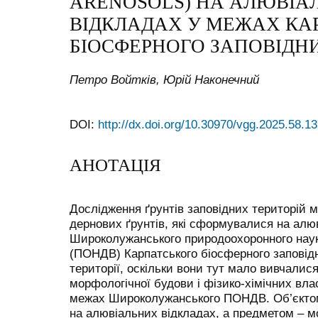
ARENOSOLS) НА АЛЮВІА
ВІДКЛАДАХ У МЕЖАХ КА
БІОСФЕРНОГО ЗАПОВІДН
Петро Войтків, Юрій Наконечний
DOI:
http://dx.doi.org/10.30970/vgg.2025.58.1
АНОТАЦІЯ
Дослідження ґрунтів заповідних територій 
дернових ґрунтів, які сформувалися на алю
Широколужанського природоохоронного наук
(ПОНДВ) Карпатського біосферного заповідн
території, оскільки вони тут мало вивчалис
морфологічної будови і фізико-хімічних вла
межах Широколужанського ПОНДВ. Об’єктом
на алювіальних відкладах, а предметом – м