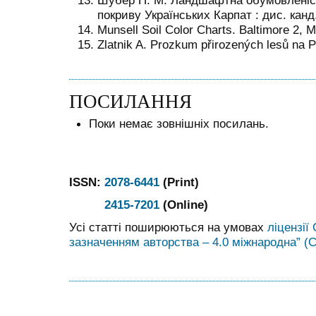
Шубер П. М. Ландшафтна обумовленіст
покриву Українських Карпат : дис. канд. 
Munsell Soil Color Charts. Baltimore 2, 
Zlatnik A. Prozkum přirozených lesů na 
ПОСИЛАННЯ
Поки немає зовнішніх посилань.
ISSN:
2078-6441
(Print)
2415-7201
(Online)
Усі статті поширюються на умовах
ліцензії
зазначенням авторства – 4.0 міжнародна” (C