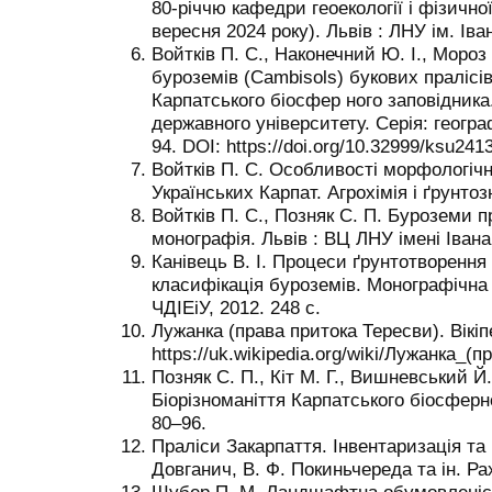
80-річчю кафедри геоекології і фізично
вересня 2024 року). Львів : ЛНУ ім. Іва
Войтків П. С., Наконечний Ю. І., Мороз 
буроземів (Cambisols) букових пралі
Карпатського біосфер ного заповідника
державного університету. Серія: географ
94. DOI: https://doi.org/10.32999/ksu241
Войтків П. С. Особливості морфологічн
Українських Карпат. Агрохімія і ґрунтоз
Войтків П. С., Позняк С. П. Буроземи п
монографія. Львів : ВЦ ЛНУ імені Івана
Канівець В. І. Процеси ґрунтотворення 
класифікація буроземів. Монографічна з
ЧДІЕіУ, 2012. 248 с.
Лужанка (права притока Тересви). Вікіп
https://uk.wikipedia.org/wiki/Лужанка_
Позняк С. П., Кіт М. Г., Вишневський Й.
Біорізноманіття Карпатського біосферно
80–96.
Праліси Закарпаття. Інвентаризація та
Довганич, В. Ф. Покиньчереда та ін. Рах