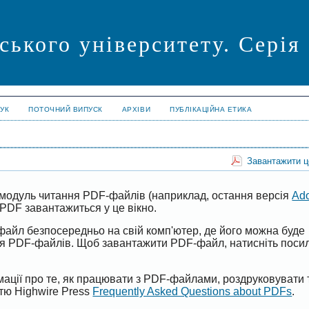
ського університету. Серія
УК
ПОТОЧНИЙ ВИПУСК
АРХІВИ
ПУБЛІКАЦІЙНА ЕТИКА
Завантажити 
модуль читання PDF-файлів (наприклад, остання версія
Ad
PDF завантажиться у це вікно.
файл безпосередньо на свій комп'ютер, де його можна буде
ня PDF-файлів. Щоб завантажити PDF-файл, натисніть поси
ації про те, як працювати з PDF-файлами, роздруковувати 
ттю Highwire Press
Frequently Asked Questions about PDFs
.