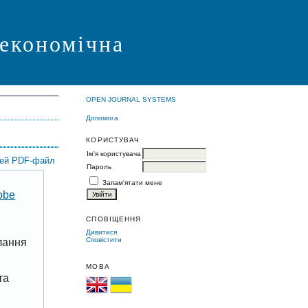
 економічна
OPEN JOURNAL SYSTEMS
Допомога
КОРИСТУВАЧ
Ім'я користувача
цей PDF-файл
Пароль
Запам'ятати мене
obe
СПОВІЩЕННЯ
Дивитися
Сповістити
лання
МОВА
та