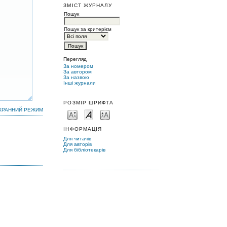
ЗМІСТ ЖУРНАЛУ
Пошук
Пошук за критерієм
Перегляд
За номером
За автором
За назвою
Інші журнали
РОЗМІР ШРИФТА
КРАННИЙ РЕЖИМ
ІНФОРМАЦІЯ
Для читачів
Для авторів
Для бібліотекарів