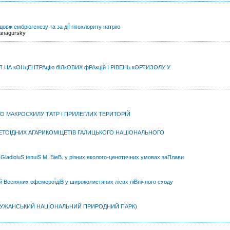
овж ембріогенезу та за діЇ гіпохлориту натрію
Sanagursky
 кОНцЕНТРАцІю бІЛкОВИХ фРАкцІй І РІВЕНЬ кОРТИЗОЛУ У
О МАКРОСХИЛУ ТАТР І ПРИЛЕГЛИХ ТЕРИТОРІЙ
ОЛЕТОЇДНИХ АГАРИКОМІЦЕТІВ ГАЛИЦЬКОГО НАЦІОНАЛЬНОГО
 GladioluS tenuiS M. BieB. у різних еколого-ценотичних умовах заПлави
ій Весняних ефемероїдіВ у широколистяних лісах піВнічного сходу
 (УЖАНСЬКИЙ НАЦІОНАЛЬНИЙ ПРИРОДНИЙ ПАРК)