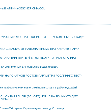
а В КЛІТИНаХ ESCHERICHIA COLI
БУРОЗЕМІВ ЛІСОВИХ ЕКОСИСТЕМ НПП “СКОЛІВСЬКІ БЕСКИДИ”
ЗОВО-СИВАСЬКОМУ НАЦІОНАЛЬНОМУ ПРИРОДНОМУ ПАРКУ
 ПАТОГЕННІ БАКТЕРІЇ ERYSIPELOTHRIX RHUSIOPATHIAE
Cs тА 90Sr рибАМи ЗАПоріЗьКого водосховищА
ТИ НА ПОЧАТКОВІ РОСТОВІ ПАРАМЕТРИ РОСЛИННИХ ТЕСТ-
аїни та формування нових зимівельних груп в урболандшафті
CHION BARRELIERI (SCHOTT) HOLUB НА РІЗНИХ СТАДІЯХ
 УКРАЇНИ
оСлинноСті території кременчуцького водоСховища