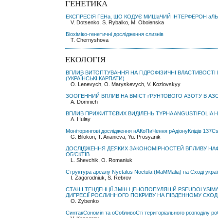
ГЕНЕТИКА
ЕКСПРЕСІЯ ГЕНа, ЩО КОДУЄ МИШаЧИЙ ІНТЕРФЕРОН аЛЬФ
V. Dotsenko, S. Rybalko, M. Obolenska
Біохіміко-генетичні дослідження слизнів
T. Chernyshova
ЕКОЛОГІЯ
ВПЛИВ ВИТОПТУВАННЯ НА ГІДРОФІЗИЧНІ ВЛАСТИВОСТІ 
(УКРАЇНСЬКІ КАРПАТИ)
O. Lenevych, O. Maryskevych, V. Kozlovskyy
ЗООГЕННИЙ ВПЛИВ НА ВМІСТ ґРУНТОВОГО АЗОТУ В А
A. Domnich
ВПЛИВ ПРИЖИТТЄВИХ ВИДІЛЕНЬ TYPHA ANGUSTIFOLIA НА
А. Hulay
Моніторингові дослідження нАКоПиЧення рАдіонуКлідів 137
G. Bilokon, T. Ananieva, Yu. Prosyanik
ДОСЛІДЖЕННЯ ДЕЯКИХ ЗАКОНОМІРНОСТЕЙ ВПЛИВУ НАФ
ОБ’ЄКТІВ
L. Shevchik, O. Romaniuk
Структура ареалу Nyctalus Noctula (MaMMalia) на Сході укр
I. Zagorodniuk, S. Rebrov
СТАН І ТЕНДЕНЦІЇ ЗМІН ЦЕНОПОПУЛЯЦІЙ PSEUDOLYSIMA
ДИГРЕСІЇ РОСЛИННОГО ПОКРИВУ НА ПІВДЕННОМУ СХОДІ
O. Zybenko
СинтакСономія та оСобливоСті територіального розподілу р