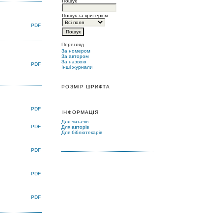
Пошук
Пошук за критерієм
PDF
Перегляд
За номером
За автором
За назвою
PDF
Інші журнали
РОЗМІР ШРИФТА
PDF
ІНФОРМАЦІЯ
Для читачів
PDF
Для авторів
Для бібліотекарів
PDF
PDF
PDF