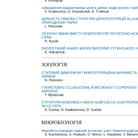
V. Konogray
забруднення радіоактивним цезієм деяких видів рослин і гри
V. Grabovskyi, O. Dzendzeluk, A. Trofimuk
ЩІЛЬНІСТЬ І ВІКОВА СТРУКТУРА ЦЕНОПОПУЛЯЦІЙ ALLIU
ПРИРОДНОМУ ПАРКУ
L. Petruniak
СЕЗОННІ ЗМІНИ ВМІСТУ КОМПОНЕНТІВ ГЛУТАТІОНО-АСК
СІРКИ
N. Kyyak
ЕКОЛОГІЧНИЙ АНАЛІЗ ФЛОРИ ВИГОРЛАТ-ГУТИНСЬКОГО ХР
K. Votkalchuk
ЗООЛОГІЯ
СТАТЕВИЙ ДИМОРФІЗМ І МІЖПОПУЛЯЦІЙНА МІНЛИВІСТЬ P
УКРАЇНИ
N. Petrenko
ГІЛЛЯСТОВУСІ (CLADOCERA) Й ВЕСЛОНОГІ (COPEPODA) 
КАРПАТИ)
Т. Mykitchak
СТРУКТУРА КОМПЛЕКСУ ARION SUBFUSCUS (GASTROPOD
ЛІСОСТЕПУ
A. Garbar, N. Kadlubovska, D. Garbar
МІКРОБІОЛОГІЯ
Мікробіота породних відвалів вугільних шахт ЧервоноградС
S. Kuzmishyna, S. Hnatush, O. Moroz, L. Karpinets, V. Baran