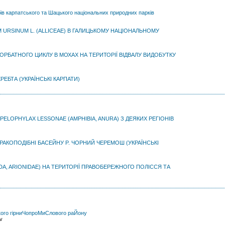
бів карпатського та Шацького національних природних парків
M URSINUM L. (ALLICEAE) В ГАЛИЦЬКОМУ НАЦІОНАЛЬНОМУ
ОРБАТНОГО ЦИКЛУ В МОХАХ НА ТЕРИТОРІЇ ВІДВАЛУ ВИДОБУТКУ
ЕБТА (УКРАЇНСЬКІ КАРПАТИ)
ELOPHYLAX LESSONAE (AMPHІBIA, ANURA) З ДЕЯКИХ РЕГІОНІВ
РАКОПОДІБНІ БАСЕЙНУ P. ЧОРНИЙ ЧЕРЕМОШ (УКРАЇНСЬКІ
A, ARIONIDAE) НА ТЕРИТОРІЇ ПРАВОБЕРЕЖНОГО ПОЛІССЯ ТА
ького гірниЧопроМиСлового раЙону
ov