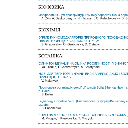
БІОФІЗИКА
морфологічні й ультраструктурні зміни у зародках в’юна впрод
A. Zyn, A. Bezkorovayny, N. Harasym, O. Kulachkovsky, D. 
БІОХІМІЯ
ВПЛИВ ІМУНОМОДУЛЯТОРІВ ПРИРОДНОГО ПОХОДЖЕННЯ НА
ПЛАЗМІ кРОВІ ЩУРІВ ЗА УМОВ СТРЕСУ
S. Grabovskyi, O. Grabovska, D. Ostapiv
БОТАНІКА
СИНФІТОІНДИКАЦІЙНА ОЦІНКА РОСЛИННОСТІ ПІВНІЧНОГ
Ya. Didukh, I. Chetvertnykh, A. Boratynski
НОВІ ДЛЯ ТЕРИТОРІЇ УКРАЇНИ ВИДИ АГАРИКОЇДНИХ І Б
ПРИРОДНОГО ПАРКУ
V. Malanyuk
Просторова організація ценоПоПуляцій Scilla Siberica Haw. та
р. Псел
S. Belan
Види роду Corydalis Vent. (Fumariaceae) у формуВанні синуз
україни
S. Panchenko
ЕПІЛІТНА ЛІХЕНОБІОТА ХРЕБТА ПОЛОНИНА БУКОВСЬКА
M. Pirogov, I. Kvakovs'ka, T. Myzyuk