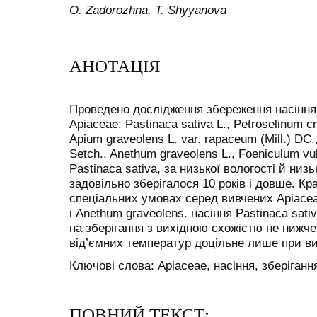
О. Zadorozhna, T. Shyyanova
АНОТАЦІЯ
Проведено дослідження збереження насіння 
Apiaceae: Pastinaca sativa L., Petroselinum cr
Apium graveolens L. var. rapaceum (Mill.) DC.
Setch., Anethum graveolens L., Foeniculum vul
Pastinaca sativa, за низької вологості й низ
задовільно зберігалося 10 років і довше. Кр
спеціальних умовах серед вивчених Apiacea
і Anethum graveolens. насіння Pastinaca sati
на зберігання з вихідною схожістю не нижче
від’ємних температур доцільне лише при вис
Ключові слова: Apiaceae, насіння, зберіганн
ПОВНИЙ ТЕКСТ: