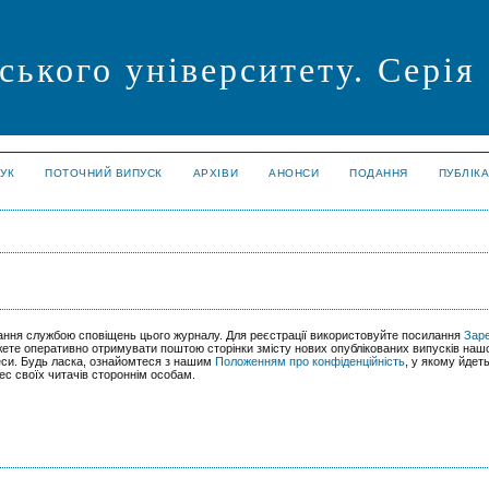
ського університету. Серія
УК
ПОТОЧНИЙ ВИПУСК
АРХІВИ
АНОНСИ
ПОДАННЯ
ПУБЛІК
вання службою сповіщень цього журналу. Для реєстрації використовуйте посилання
Зар
ете оперативно отримувати поштою сторінки змісту нових опублікованих випусків наш
ереси. Будь ласка, ознайомтеся з нашим
Положенням про конфіденційність
, у якому йдет
с своїх читачів стороннім особам.