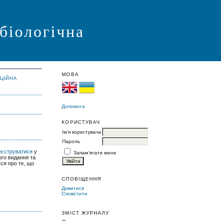
 біологічна
МОВА
АЦІЙНА
Допомога
КОРИСТУВАЧ
Ім'я користувача
Пароль
еєструватися
у
Запам'ятати мене
ого видання та
ься про те, що
СПОВІЩЕННЯ
Дивитися
Сповістити
ЗМІСТ ЖУРНАЛУ