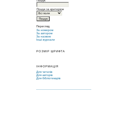
Пошук
Пошук за критерієм
Перегляд
За номером
За автором
За назвою
Інші журнали
РОЗМІР ШРИФТА
ІНФОРМАЦІЯ
Для читачів
Для авторів
Для бібліотекарів