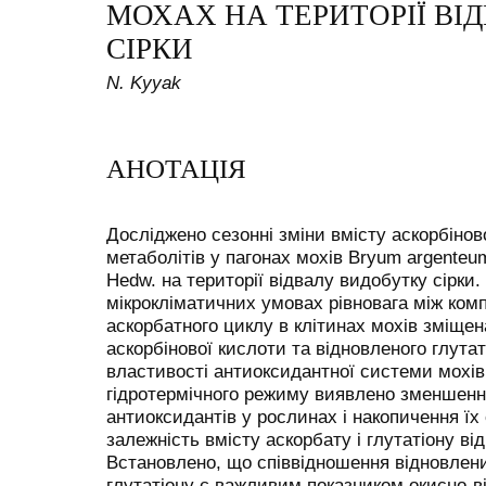
МОХАХ НА ТЕРИТОРІЇ ВІ
СІРКИ
N. Kyyak
АНОТАЦІЯ
Досліджено сезонні зміни вмісту аскорбіново
метаболітів у пагонах мохів Bryum argenteum
Hedw. на території відвалу видобутку сірки
мікрокліматичних умовах рівновага між ком
аскорбатного циклу в клітинах мохів зміщен
аскорбінової кислоти та відновленого глутат
властивості антиоксидантної системи мохів
гідротермічного режиму виявлено зменшенн
антиоксидантів у рослинах і накопичення ї
залежність вмісту аскорбату і глутатіону в
Встановлено, що співвідношення відновлени
глутатіону є важливим показником окисно-ві