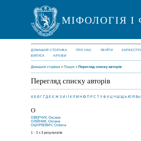
МІФОЛОГІЯ І
ДОМАШНЯ СТОРІНКА
ПРО НАС
УВІЙТИ
ЗАРЕЄСТР
ВИПУСК
АРХІВИ
Домашня сторінка
>
Пошук
>
Перегляд списку авторів
Перегляд списку авторів
А
Б
В
Г
Ґ
Д
Е
Є
Ж
З
И
І
Ї
К
Л
М
Н
О
П
Р
С
Т
У
Ф
Х
Ц
Ч
Ш
Щ
Ь
Ю
Я
Всі
О
ОВЕРЧУК, Оксана
ОЛІЙНИК, Оксана
ОШУРКЕВИЧ, Олекса
1 - 3 з 3 результатів