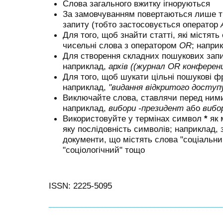
Слова загального вжитку ігноруються
За замовчуванням повертаються лише ті 
запиту (тобто застосовується оператор
Для того, щоб знайти статті, які містять
чисельні слова з оператором
OR
; напри
Для створення складних пошукових запи
наприклад,
архів ((журнал OR конферен
Для того, щоб шукати цільні пошукові ф
наприклад,
"видання відкритого доступ
Виключайте слова, ставлячи перед ни
наприклад,
вибори -президент
або
вибо
Використовуйте у термінах символ
*
як 
яку послідовність символів; наприклад,
документи, що містять слова "соціальний
"соціологічний" тощо
ISSN: 2225-5095