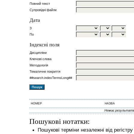
Повний текст
Супровідні файли
Дата
З
По
Індексні поля
Дисципліни
Ключові слова
Методологія
Тематичне покриття
##search.indexTermsLong##
НОМЕР
НАЗВА
Немає результаті
Пошукові нотатки:
Пошукові терміни незалежні від регістру