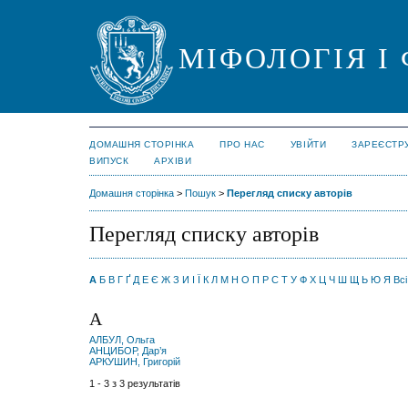
МІФОЛОГІЯ І
ДОМАШНЯ СТОРІНКА
ПРО НАС
УВІЙТИ
ЗАРЕЄСТР
ВИПУСК
АРХІВИ
Домашня сторінка
>
Пошук
>
Перегляд списку авторів
Перегляд списку авторів
А
Б
В
Г
Ґ
Д
Е
Є
Ж
З
И
І
Ї
К
Л
М
Н
О
П
Р
С
Т
У
Ф
Х
Ц
Ч
Ш
Щ
Ь
Ю
Я
Всі
А
АЛБУЛ, Ольга
АНЦИБОР, Дар’я
АРКУШИН, Григорій
1 - 3 з 3 результатів