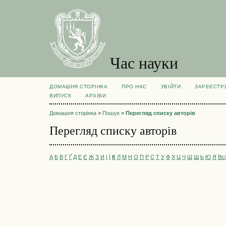
Час науки
ДОМАШНЯ СТОРІНКА
ПРО НАС
УВІЙТИ
ЗАРЕЄСТР
ВИПУСК
АРХІВИ
Домашня сторінка
>
Пошук
>
Перегляд списку авторів
Перегляд списку авторів
А
Б
В
Г
Ґ
Д
Е
Є
Ж
З
И
І
Ї
К
Л
М
Н
О
П
Р
С
Т
У
Ф
Х
Ц
Ч
Ш
Щ
Ь
Ю
Я
Всі