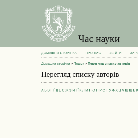
Час науки
ДОМАШНЯ СТОРІНКА
ПРО НАС
УВІЙТИ
ЗАР
Домашня сторінка
>
Пошук
>
Перегляд списку авторів
Перегляд списку авторів
А
Б
В
Г
Ґ
Д
Е
Є
Ж
З
И
І
Ї
К
Л
М
Н
О
П
Р
С
Т
У
Ф
Х
Ц
Ч
Ш
Щ
Ь