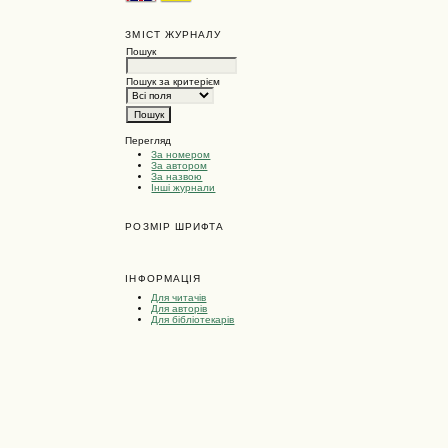
ЗМІСТ ЖУРНАЛУ
Пошук
Пошук за критерієм
Перегляд
За номером
За автором
За назвою
Інші журнали
РОЗМІР ШРИФТА
ІНФОРМАЦІЯ
Для читачів
Для авторів
Для бібліотекарів