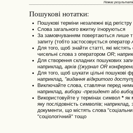
Немає результаті
Пошукові нотатки:
Пошукові терміни незалежні від регістру
Слова загального вжитку ігноруються
За замовчуванням повертаються лише ті 
запиту (тобто застосовується оператор
Для того, щоб знайти статті, які містять
чисельні слова з оператором
OR
; напри
Для створення складних пошукових запи
наприклад,
архів ((журнал OR конферен
Для того, щоб шукати цільні пошукові ф
наприклад,
"видання відкритого доступ
Виключайте слова, ставлячи перед ни
наприклад,
вибори -президент
або
вибо
Використовуйте у термінах символ
*
як 
яку послідовність символів; наприклад,
документи, що містять слова "соціальний
"соціологічний" тощо