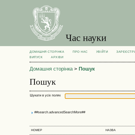
Час науки
ДОМАШНЯ СТОРІНКА
ПРО НАС
УВІЙТИ
ЗАРЕЄСТР
ВИПУСК
АРХІВИ
Домашня сторінка
>
Пошук
Пошук
Шукати в усіх полях
##search.advancedSearchMore##
НОМЕР
НАЗВА