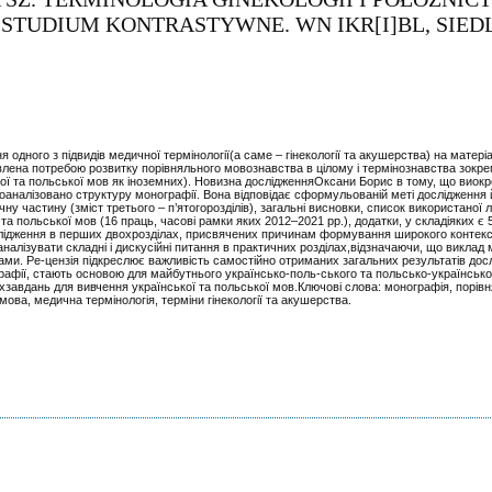
 STUDIUM KONTRASTYWNЕ. WN IKR[I]BL, SIED
 одного з підвидів медичної термінології(а саме – гінекології та акушерства) на матеріа
влена потребою розвитку порівняльного мовознавства в цілому і термінознавства зокре
кої та польської мов як іноземних). Новизна дослідженняОксани Борис в тому, що виокр
роаналізовано структуру монографії. Вона відповідає сформульованій меті дослідження
чну частину (зміст третього – п’ятогорозділів), загальні висновки, список використаної 
 та польської мов (16 праць, часові рамки яких 2012–2021 рр.), додатки, у складіяких є 
ослідження в перших двохрозділах, присвячених причинам формування широкого контек
налізувати складні і дискусійні питання в практичних розділах,відзначаючи, що виклад 
ми. Ре-цензія підкреслює важливість самостійно отриманих загальних результатів дос
графії, стають основою для майбутнього українсько-поль-ського та польсько-українськ
хзавдань для вивчення української та польської мов.Ключові слова: монографія, порів
ова, медична термінологія, терміни гінекології та акушерства.