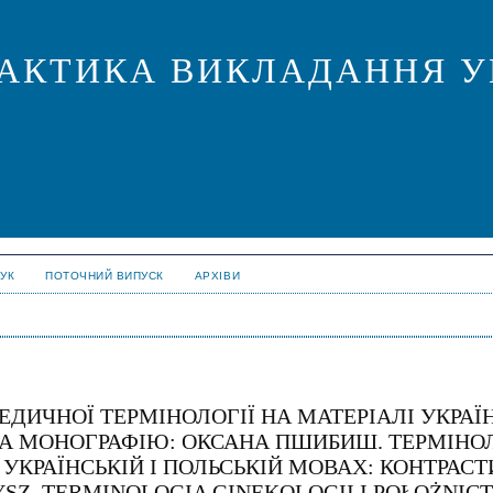
ПРАКТИКА ВИКЛАДАННЯ У
УК
ПОТОЧНИЙ ВИПУСК
АРХІВИ
ДИЧНОЇ ТЕРМІНОЛОГІЇ НА МАТЕРІАЛІ УКРАЇ
 НА МОНОГРАФІЮ: ОКСАНА ПШИБИШ. ТЕРМІНО
 УКРАЇНСЬКІЙ І ПОЛЬСЬКІЙ МОВАХ: КОНТРАС
SZ. TERMINOLOGIA GINEKOLOGII I POŁOŻNIC