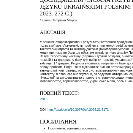
JĘZYKU UKRAIŃSKIMI POLSKIM:
2023. 272 С.)
Галина Петрівна Мацюк
АНОТАЦІЯ
У рецензії схарактеризовані результати зіставного дослідження
польської мов. Актуальність проблематики моно-графії зумо
такожтермінографії та лінгводидактики (викладання українсь
медичних назв не були ще об’єктом лінгвістичного аналізу.П
Вступ, теоретичну частину (перший і другий розділи), аналіти
позицій ) та джерельну базу для вибір-ки термінів української
таблиць, 17 діаграм. Рецензія висвітлює теоретичну базу д
опису проблем. Рецен-зент підкреслює вміння авторки праці а
завжди логічний і завершується систематизованими висновка
контексту зі-ставного аналізу:вони, за задумом автора моно
гінекології та акушерства та сприяють створенню дидактични
мовознавство, термінознавство, українська мова, поль-ська м
ПОВНИЙ ТЕКСТ:
PDF
DOI:
http://dx.doi.org/10.30970/ufl.2026.21.5171
ПОСИЛАННЯ
Поки немає зовнішніх посилань.