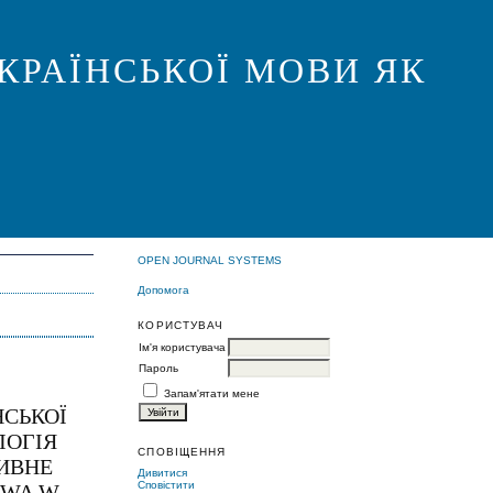
КРАЇНСЬКОЇ МОВИ ЯК
OPEN JOURNAL SYSTEMS
Допомога
КОРИСТУВАЧ
Ім'я користувача
Пароль
Запам'ятати мене
НСЬКОЇ
ЛОГІЯ
СПОВІЩЕННЯ
ТИВНЕ
Дивитися
Сповістити
TWA W