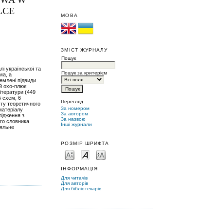
LCE
МОВА
ЗМІСТ ЖУРНАЛУ
Пошук
лі української та
Пошук за критерієм
ма, а
емлені підвиди
 й охо-плює
літератури (449
5 схем, 6
Перегляд
сту теоретичного
За номером
матеріалу
За автором
лідження з
За назвою
ого словника
Інші журнали
няльне
РОЗМІР ШРИФТА
ІНФОРМАЦІЯ
Для читачів
Для авторів
Для бібліотекарів