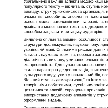
Узагальнено важливі аспекти модифікації мо
популярного тексту – вік читача, ступінь йо
викладу, структурно-смислова організація, 
елементів, способи встановлення тісного ко
основні моделі заголовків книг та розділів, 
домінанти мовознавчих текстів, є джерелом
способом зацікавити читацьку аудиторію.
Виявлено спільні та відмінні особливості ст
структури досліджуваних науково-популярни
українській мові. Спільними рисами давніх 
кількість наукових термінів, перевага загал
діалогічність викладу, уживання елементів 
експресивність. Для сучасних мовознавчих 
стилю характерна деідеологізація, зникнен
культурного коду, ухил у навчальний бік, п
більший ступінь демократизації та інтиміза
теперішніми побутовими, суспільно-політи
цитатника та алюзій, спрощення прикладів,
використання додаткових елементів у структ
оформленні видань.
Окреслено перспективи наукових дослідже