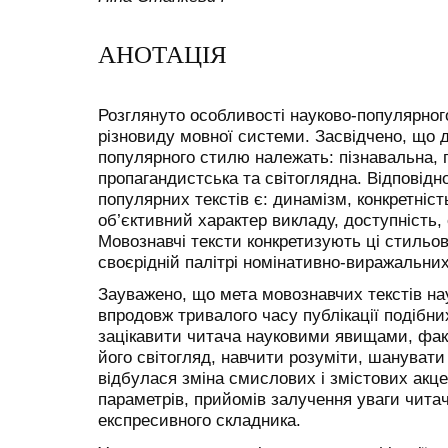
АНОТАЦІЯ
Розглянуто особливості науково-популярног
різновиду мовної системи. Засвідчено, що 
популярного стилю належать: пізнавальна, 
пропагандистська та світоглядна. Відповід
популярних текстів є: динамізм, конкретніст
об’єктивний характер викладу, доступність, 
Мовознавчі тексти конкретизують ці стильові
своєрідній палітрі номінативно-виражальних
Зауважено, що мета мовознавчих текстів н
впродовж тривалого часу публікації подібни
зацікавити читача науковими явищами, фа
його світогляд, навчити розуміти, шанувати
відбулася зміна смислових і змістових акце
параметрів, прийомів залучення уваги читача
експресивного складника.