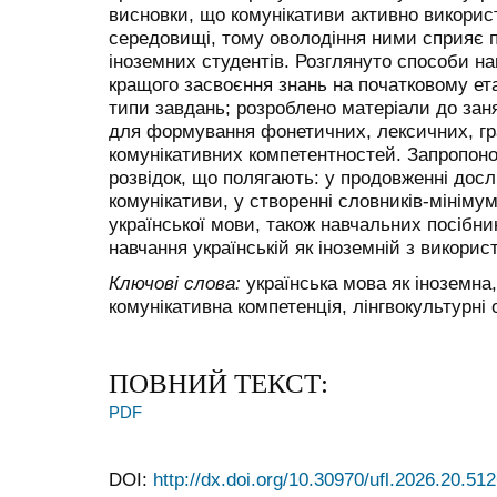
висновки, що комунікативи активно викори
середовищі, тому оволодіння ними сприяє 
іноземних студентів. Розглянуто способи на
кращого засвоєння знань на початковому ета
типи завдань; розроблено матеріали до зан
для формування фонетичних, лексичних, гр
комунікативних компетентностей.
Запропоно
розвідок, що
полягають: у продовженні досл
комунікативи, у створенні словників-мінімум
української мови, також навчальних посібни
навчання українській як іноземній з викорис
Ключові слова:
українська мова як іноземна
комунікативна компетенція, лінгвокультурні 
ПОВНИЙ ТЕКСТ:
PDF
DOI:
http://dx.doi.org/10.30970/ufl.2026.20.51