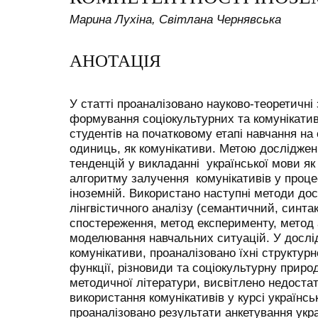
Марина Лухіна, Світлана Чернявська
АНОТАЦІЯ
У статті проаналізовано науково-теоретичн
формування соціокультурних та комунікати
студентів на початковому етапі навчання на 
одиниць, як комунікативи.
Метою досліджен
тенденцій у викладанні української мови як
алгоритму залучення комунікативів у процес
іноземній. Використано наступні методи до
лінгвістичного аналізу (семантичний, синта
спостереження, метод експерименту, метод 
моделювання навчальних ситуацій. У дослід
комунікативи, проаналізовано їхні структур
функції, різновиди та соціокультурну природ
методичної літератури, висвітлено недоста
використання комунікативів у курсі українсь
проаналізовано результати анкетування укра