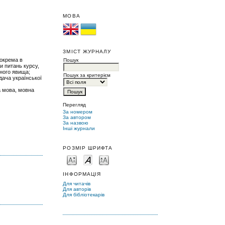
МОВА
ЗМІСТ ЖУРНАЛУ
зокрема в
Пошук
и питань курсу,
ьного явища;
Пошук за критерієм
дача української
а мова, мовна
Перегляд
За номером
За автором
За назвою
Інші журнали
РОЗМІР ШРИФТА
ІНФОРМАЦІЯ
Для читачів
Для авторів
Для бібліотекарів