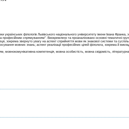
вки українських філологів Львівського національного університету імени Івана Франка, 
а за професійним спрямуванням”. Виокремлено та проаналізовано основні тематичні груп
вця, зокрема звернуто увагу на аспект сприйняття мови як знакової системи та суспіл
осування мовних знань; аспект реалізації професійних цілей філолога, зокрема й викла
м, мовнокомунікативна компетенція, мовна особистість, мовна свідомість, літературн