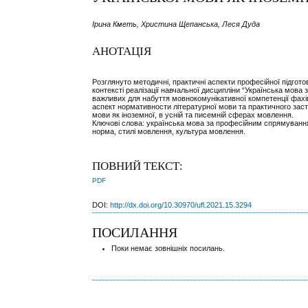
Ірина Кметь, Христина Щепанська, Леся Дуда
АНОТАЦІЯ
Розглянуто методичні, практичні аспекти професійної підгото
контексті реалізації навчальної дисципліни “Українська мов
важливих для набуття мовнокомунікативної компетенції фахі
аспект нормативности літературної мови та практичного заст
мови як іноземної, в усній та писемній сферах мовлення.
Ключові слова: українська мова за професійним спрямування
норма, стилі мовлення, культура мовлення.
ПОВНИЙ ТЕКСТ:
PDF
DOI:
http://dx.doi.org/10.30970/ufl.2021.15.3294
ПОСИЛАННЯ
Поки немає зовнішніх посилань.