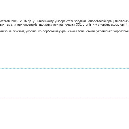
отягом 2015–2016 рр. у Львівському університеті, завдяки наполегливій праці Львівськи
нших тематичних словників, що з’явилися на початку ХХ1 століття у слов’янському світі.
ганізація лексики, українсько-сербський-українсько-словенський, українсько-хорватсь