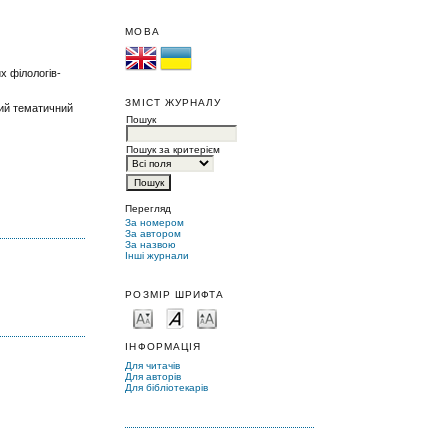
МОВА
х філологів-
ЗМІСТ ЖУРНАЛУ
кий тематичний
Пошук
Пошук за критерієм
Перегляд
За номером
За автором
За назвою
Інші журнали
РОЗМІР ШРИФТА
ІНФОРМАЦІЯ
Для читачів
Для авторів
Для бібліотекарів