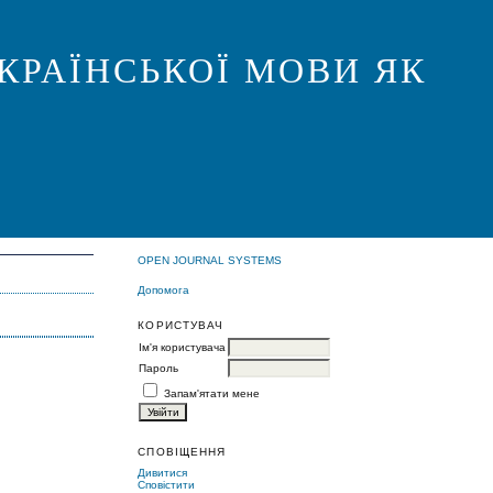
КРАЇНСЬКОЇ МОВИ ЯК
OPEN JOURNAL SYSTEMS
Допомога
КОРИСТУВАЧ
Ім'я користувача
Пароль
Запам'ятати мене
СПОВІЩЕННЯ
Дивитися
Сповістити