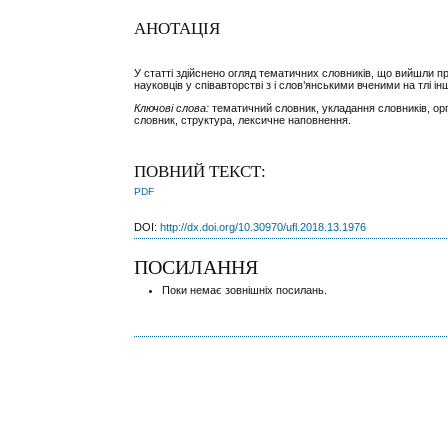
АНОТАЦІЯ
У статті здійснено огляд тематичних словників, що вийшли пр
науковців у співавторстві з і слов’янськими вченими на тлі і
Ключові слова:
тематичний словник, укладання словників, ор
словник, структура, лексичне наповнення.
ПОВНИЙ ТЕКСТ:
PDF
DOI:
http://dx.doi.org/10.30970/ufl.2018.13.1976
ПОСИЛАННЯ
Поки немає зовнішніх посилань.