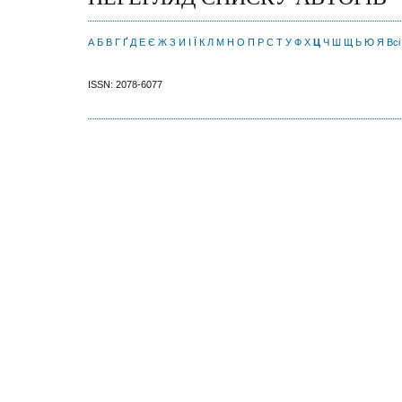
А
Б
В
Г
Ґ
Д
Е
Є
Ж
З
И
І
Ї
К
Л
М
Н
О
П
Р
С
Т
У
Ф
Х
Ц
Ч
Ш
Щ
Ь
Ю
Я
Всі
ISSN: 2078-6077