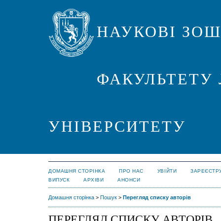
НАУКОВІ ЗО
ФАКУЛЬТЕТУ 
УНІВЕРСИТЕТУ
ДОМАШНЯ СТОРІНКА
ПРО НАС
УВІЙТИ
ЗАРЕЄСТР
ВИПУСК
АРХІВИ
АНОНСИ
Домашня сторінка
>
Пошук
>
Перегляд списку авторів
ПЕРЕГЛЯД СПИСКУ АВТОРІВ