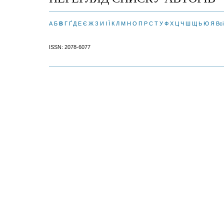
А
Б
В
Г
Ґ
Д
Е
Є
Ж
З
И
І
Ї
К
Л
М
Н
О
П
Р
С
Т
У
Ф
Х
Ц
Ч
Ш
Щ
Ь
Ю
Я
Всі
ISSN: 2078-6077