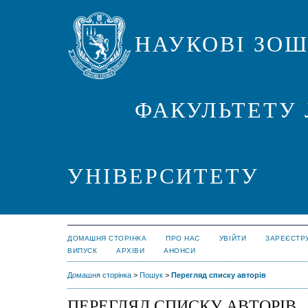
НАУКОВІ ЗО
ФАКУЛЬТЕТУ 
УНІВЕРСИТЕТУ
ДОМАШНЯ СТОРІНКА
ПРО НАС
УВІЙТИ
ЗАРЕЄСТР
ВИПУСК
АРХІВИ
АНОНСИ
Домашня сторінка
>
Пошук
>
Перегляд списку авторів
ПЕРЕГЛЯД СПИСКУ АВТОРІВ