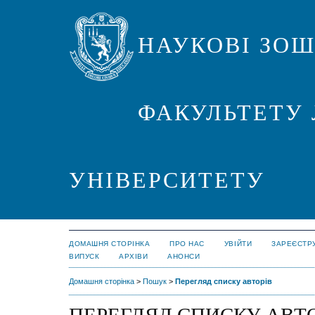
НАУКОВІ ЗО
ФАКУЛЬТЕТУ 
УНІВЕРСИТЕТУ
ДОМАШНЯ СТОРІНКА
ПРО НАС
УВІЙТИ
ЗАРЕЄСТР
ВИПУСК
АРХІВИ
АНОНСИ
Домашня сторінка
>
Пошук
>
Перегляд списку авторів