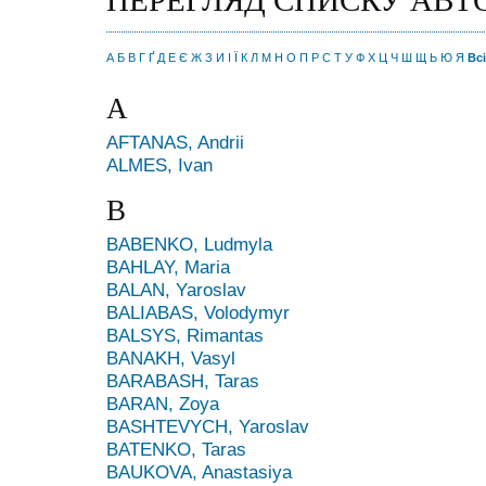
ПЕРЕГЛЯД СПИСКУ АВТ
А
Б
В
Г
Ґ
Д
Е
Є
Ж
З
И
І
Ї
К
Л
М
Н
О
П
Р
С
Т
У
Ф
Х
Ц
Ч
Ш
Щ
Ь
Ю
Я
Всі
A
AFTANAS, Andrii
ALMES, Ivan
B
BABENKO, Ludmyla
BAHLAY, Maria
BALAN, Yaroslav
BALIABAS, Volodymyr
BALSYS, Rimantas
BANAKH, Vasyl
BARABASH, Taras
BARAN, Zoya
BASHTEVYCH, Yaroslav
BATENKO, Taras
BAUKOVA, Anastasiya