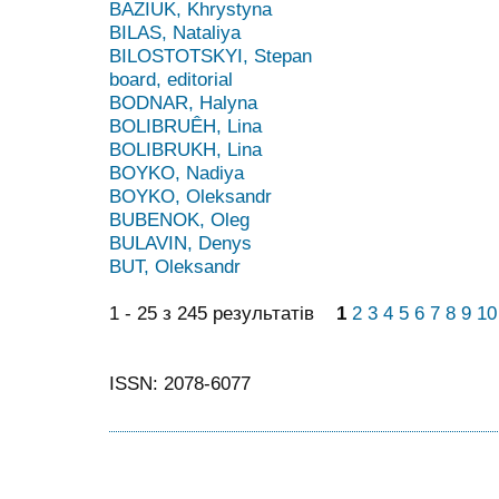
BAZIUK, Khrystyna
BILAS, Nataliya
BILOSTOTSKYI, Stepan
board, editorial
BODNAR, Halyna
BOLIBRUÊH, Lina
BOLIBRUKH, Lina
BOYKO, Nadiya
BOYKO, Oleksandr
BUBENOK, Oleg
BULAVIN, Denys
BUT, Oleksandr
1 - 25 з 245 результатів
1
2
3
4
5
6
7
8
9
10
ISSN: 2078-6077