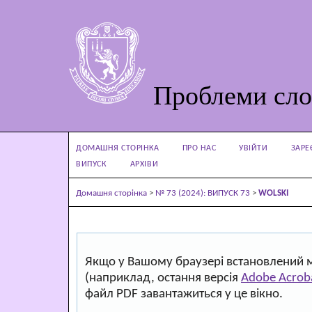
Проблеми сло
ДОМАШНЯ СТОРІНКА
ПРО НАС
УВІЙТИ
ЗАРЕ
ВИПУСК
АРХІВИ
Домашня сторінка
>
№ 73 (2024): ВИПУСК 73
>
WOLSKI
Якщо у Вашому браузері встановлений 
(наприклад, остання версія
Adobe Acrob
файл PDF завантажиться у це вікно.