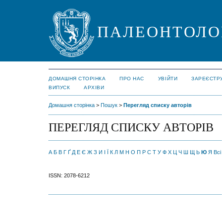
ПАЛЕОНТОЛО
ДОМАШНЯ СТОРІНКА
ПРО НАС
УВІЙТИ
ЗАРЕЄСТР
ВИПУСК
АРХІВИ
Домашня сторінка
>
Пошук
>
Перегляд списку авторів
ПЕРЕГЛЯД СПИСКУ АВТОРІВ
А
Б
В
Г
Ґ
Д
Е
Є
Ж
З
И
І
Ї
К
Л
М
Н
О
П
Р
С
Т
У
Ф
Х
Ц
Ч
Ш
Щ
Ь
Ю
Я
Всі
ISSN: 2078-6212