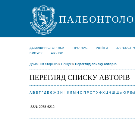
ПАЛЕОНТОЛО
ДОМАШНЯ СТОРІНКА
ПРО НАС
УВІЙТИ
ЗАРЕЄСТР
ВИПУСК
АРХІВИ
Домашня сторінка
>
Пошук
>
Перегляд списку авторів
ПЕРЕГЛЯД СПИСКУ АВТОРІВ
А
Б
В
Г
Ґ
Д
Е
Є
Ж
З
И
І
Ї
К
Л
М
Н
О
П
Р
С
Т
У
Ф
Х
Ц
Ч
Ш
Щ
Ь
Ю
Я
Всі
ISSN: 2078-6212