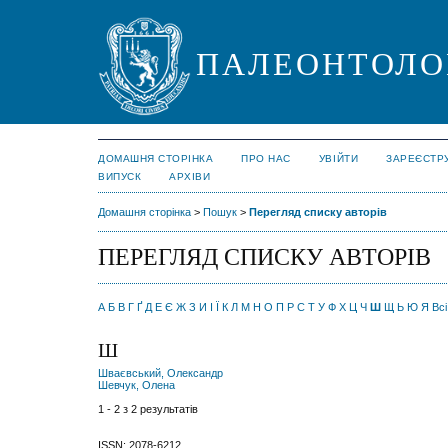
ПАЛЕОНТОЛО
ДОМАШНЯ СТОРІНКА
ПРО НАС
УВІЙТИ
ЗАРЕЄСТР
ВИПУСК
АРХІВИ
Домашня сторінка
>
Пошук
>
Перегляд списку авторів
ПЕРЕГЛЯД СПИСКУ АВТОРІВ
А
Б
В
Г
Ґ
Д
Е
Є
Ж
З
И
І
Ї
К
Л
М
Н
О
П
Р
С
Т
У
Ф
Х
Ц
Ч
Ш
Щ
Ь
Ю
Я
Всі
Ш
Шваєвський, Олександр
Шевчук, Олена
1 - 2 з 2 результатів
ISSN: 2078-6212