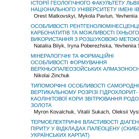
ІСТОРІЇ ГЕОЛОГІЧНОГО ФАКУЛЬТЕТУ ЛЬВ
НАЦІОНАЛЬНОГО УНІВЕРСИТЕТУ ІМЕНІ І
Orest Matkovskyi, Mykola Pavlun, Yevheniia
ОСОБЛИВОСТІ РЕНТГЕНОЛЮМІНЕСЦЕНЦІЇ
КАРБОНАТИТІВ ТА МОЖЛИВОСТІ ЇХНЬОГО
ВИКОРИСТАННЯ З РОЗШУКОВОЮ МЕТОЮ
Nataliia Bilyk, Iryna Poberezhska, Yevheniia
МІНЕРАЛОГІЧНІ ТА ФОРМАЦІЙНІ
ОСОБЛИВОСТІ ФОРМУВАННЯ
ВЕРХНЬОПАЛЕОЗОЙСЬКИХ АЛМАЗОНОС
Nikolai Zinchuk
ТИПОМОРФНІ ОСОБЛИВОСТІ САМОРОДНО
ВЕРТИКАЛЬНОМУ РОЗРІЗІ ГІДРОХЛОРИТ-
КАОЛІНІТОВОЇ КОРИ ЗВІТРЮВАННЯ РОД
ЗОЛОТА
Myron Kovalchuk, Vitalii Sukach, Oleksii Vy
ТЕРМОЕЛЕКТРИЧНІ ВЛАСТИВОСТІ ДІАГЕ
ПІРИТУ У ВІДКЛАДАХ ПАЛЕОЦЕНУ (СКИБ
УКРАЇНСЬКИХ КАРПАТ)