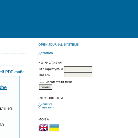
OPEN JOURNAL SYSTEMS
Допомога
КОРИСТУВАЧ
Ім'я користувача
цей PDF-файл
Пароль
Запам'ятати мене
obe
СПОВІЩЕННЯ
Дивитися
Сповістити
лання
МОВА
та