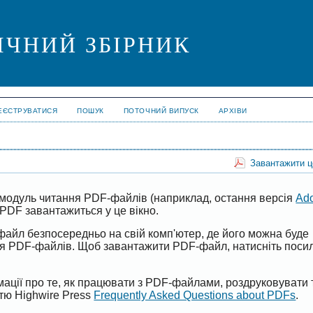
ІЧНИЙ ЗБІРНИК
ЕЄСТРУВАТИСЯ
ПОШУК
ПОТОЧНИЙ ВИПУСК
АРХІВИ
Завантажити 
модуль читання PDF-файлів (наприклад, остання версія
Ad
PDF завантажиться у це вікно.
файл безпосередньо на свій комп'ютер, де його можна буде
ня PDF-файлів. Щоб завантажити PDF-файл, натисніть поси
ації про те, як працювати з PDF-файлами, роздруковувати 
ттю Highwire Press
Frequently Asked Questions about PDFs
.