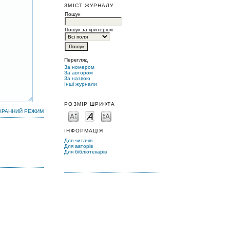
ЗМІСТ ЖУРНАЛУ
Пошук
Пошук за критерієм
Перегляд
За номером
За автором
За назвою
Інші журнали
РОЗМІР ШРИФТА
КРАННИЙ РЕЖИМ
ІНФОРМАЦІЯ
Для читачів
Для авторів
Для бібліотекарів