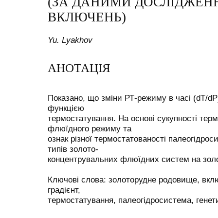
(ЗА ДАНИМИ ДОСЛІДЖЕН
ВКЛЮЧЕНЬ)
Yu. Lyakhov
АНОТАЦІЯ
Показано, що зміни РТ-режиму в часі (dT/dP)
функцією
термостатування. На основі сукупності тер
флюїдного режиму та
ознак різної термостатованості палеогідрос
типів золото-
концентрувальних флюїдних систем на зол
Ключові слова: золоторудне родовище, вк
градієнт,
термостатування, палеогідросистема, генети