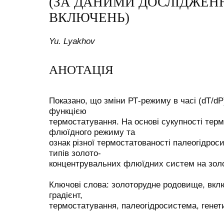
(ЗА ДАНИМИ ДОСЛІДЖЕН
ВКЛЮЧЕНЬ)
Yu. Lyakhov
АНОТАЦІЯ
Показано, що зміни РТ-режиму в часі (dT/dP)
функцією
термостатування. На основі сукупності тер
флюїдного режиму та
ознак різної термостатованості палеогідрос
типів золото-
концентрувальних флюїдних систем на зол
Ключові слова: золоторудне родовище, вк
градієнт,
термостатування, палеогідросистема, генети