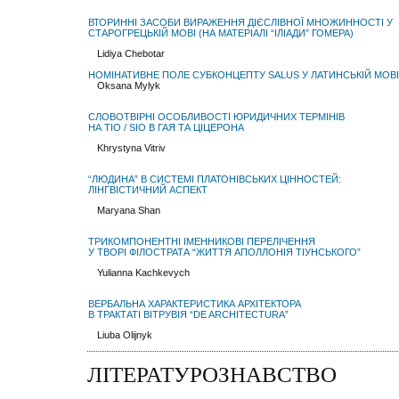
ВТОРИННІ ЗАСОБИ ВИРАЖЕННЯ ДІЄСЛІВНОЇ МНОЖИННОСТІ У
СТАРОГРЕЦЬКІЙ МОВІ (НА МАТЕРІАЛІ “ІЛІАДИ” ГОМЕРА)
Lidiya Chebotar
НОМІНАТИВНЕ ПОЛЕ СУБКОНЦЕПТУ SALUS У ЛАТИНСЬКІЙ МОВІ
Oksana Mylyk
СЛОВОТВІРНІ ОСОБЛИВОСТІ ЮРИДИЧНИХ ТЕРМІНІВ
НА TIO / SIO В ГАЯ ТА ЦІЦЕРОНА
Khrystyna Vitriv
“ЛЮДИНА” В СИСТЕМІ ПЛАТОНІВСЬКИХ ЦІННОСТЕЙ:
ЛІНГВІСТИЧНИЙ АСПЕКТ
Maryana Shan
ТРИКОМПОНЕНТНІ ІМЕННИКОВІ ПЕРЕЛІЧЕННЯ
У ТВОРІ ФІЛОСТРАТА “ЖИТТЯ АПОЛЛОНІЯ ТІУНСЬКОГО”
Yulianna Kachkevych
ВЕРБАЛЬНА ХАРАКТЕРИСТИКА АРХІТЕКТОРА
В ТРАКТАТІ ВІТРУВІЯ “DE ARCHITECTURA”
Liuba Olijnyk
ЛІТЕРАТУРОЗНАВСТВО