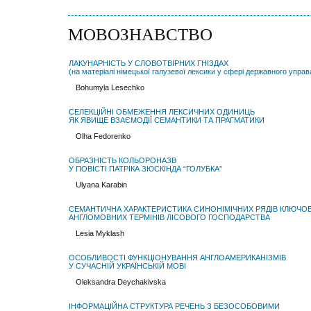
МОВОЗНАВСТВО
ЛАКУНАРНІСТЬ У СЛОВОТВІРНИХ ГНІЗДАХ
(на матеріалі німецької галузевої лексики у сфері державного управ
Bohumyla Lesechko
СЕЛЕКЦІЙНІ ОБМЕЖЕННЯ ЛЕКСИЧНИХ ОДИНИЦЬ
ЯК ЯВИЩЕ ВЗАЄМОДІЇ СЕМАНТИКИ ТА ПРАГМАТИКИ
Olha Fedorenko
ОБРАЗНІСТЬ КОЛЬОРОНАЗВ
У ПОВІСТІ ПАТРІКА ЗЮСКІНДА “ГОЛУБКА”
Ulyana Karabin
СЕМАНТИЧНА ХАРАКТЕРИСТИКА СИНОНІМІЧНИХ РЯДІВ КЛЮЧО
АНГЛОМОВНИХ ТЕРМІНІВ ЛІСОВОГО ГОСПОДАРСТВА
Lesia Myklash
ОСОБЛИВОСТІ ФУНКЦІОНУВАННЯ АНГЛОАМЕРИКАНІЗМІВ
У СУЧАСНІЙ УКРАЇНСЬКІЙ МОВІ
Oleksandra Deychakivska
ІНФОРМАЦІЙНА СТРУКТУРА РЕЧЕНЬ З БЕЗОСОБОВИМИ