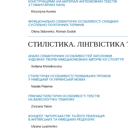
КОНСТРУКЦІЯМИ (НА МАТЕРІАЛІ АНГЛОМОВНИХ ТЕКСТІВ
З ГУМАНІТАРНИХ НАУК)
Khrystyna Kunets
ФУНКЦІОНАЛЬНО-СЕМАНТИЧНІ ОСОБЛИВОСТІ СКЛАДНИХ
СУСПІЛЬНО-ПОЛІТИЧНИХ ТЕРМІНІВ
Olena Sidorenko, Roman Dudok
СТИЛІСТИКА. ЛІНГВІСТИКА
АНАЛІЗ СЕМАНТИЧНИХ ОСОБЛИВОСТЕЙ ЗАГОЛОВКІВ
ХУДОЖНІХ ТВОРІВ НІМЕЦЬКОМОВНИХ АВТОРІВ XXI СТОЛІТТЯ
Svitlana Khmelkovska
СТИЛІСТИЧНІ ОСОБЛИВОСТІ ПОХВАЛЬНИХ ПРОМОВ
У НІМЕЦЬКІЙ ТА УКРАЇНСЬКІЙ МОВАХ
Natalia Palamar
ПРАГМАСТИЛІСТИЧНІ ОСОБЛИВОСТІ ТЕКСТІВ
НА ВАЛЕОЛОГІЧНУ ТЕМАТИКУ
Zoryana Yatsiv
КОНЦЕПТ “АКТОРСЬКА ГРА” ТА ЙОГО РЕАЛІЗАЦІЯ
В АНГЛІЙСЬКИХ ТА НІМЕЦЬКИХ РЕЦЕНЗІЯХ
Ulyana Lyashenko