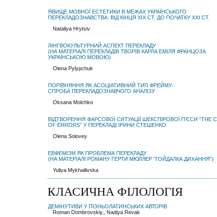
ЯВИЩЕ МОВНОЇ ЕСТЕТИКИ В МЕЖАХ УКРАЇНСЬКОГО
ПЕРЕКЛАДОЗНАВСТВА: ВІД КІНЦЯ ХІХ СТ. ДО ПОЧАТКУ ХХІ СТ.
Nataliya Hrytsiv
ЛІНГВОКУЛЬТУРНИЙ АСПЕКТ ПЕРЕКЛАДУ
(НА МАТЕРІАЛІ ПЕРЕКЛАДІВ ТВОРІВ КАРЛА ЕМІЛЯ ФРАНЦОЗА
УКРАЇНСЬКОЮ МОВОЮ)
Olena Pylypchuk
ПОРІВНЯННЯ ЯК АСОЦІАТИВНИЙ ТИП ФРЕЙМУ:
СПРОБА ПЕРЕКЛАДОЗНАВЧОГО АНАЛІЗУ
Oksana Molchko
ВІДТВОРЕННЯ ФАРСОВОЇ СИТУАЦІЇ ШЕКСПІРОВОЇ П’ЄСИ “THE
OF ERRORS” У ПЕРЕКЛАДІ ІРИНИ СТЕШЕНКО
Olena Solovey
ЕВФЕМІЗМ ЯК ПРОБЛЕМА ПЕРЕКЛАДУ
(НА МАТЕРІАЛІ РОМАНУ ГЕРТИ МЮЛЛЕР “ГОЙДАЛКА ДИХАННЯ”)
Yuliya Mykhailivska
КЛАСИЧНА ФІЛОЛОГІЯ
ДЕМІНУТИВИ У ПІЗНЬОЛАТИНСЬКИХ АВТОРІВ
Roman Dombrovskiy,, Nadiya Revak