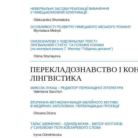
НЕВЕРБАЛЬНІ ЗАСОБИ РЕАЛІЗАЦІЇ ВИБАЧЕННЯ
У НІМЕЦЬКОМОВНІЙ КОМУНІКАЦІЇ
Oleksandra Shumiatska
ОСОБЛИВОСТІ РОЗВИТКУ НІМЕЦЬКОГО МІСЬКОГО РОМАНУ
Myroslava Melnyk
ОКАЗІОНАЛІЗМ У ХУДОЖНЬОМУ ТЕКСТІ:
ЛІНГВАЛЬНИЙ СТАТУС ТА ГОЛОВНІ ОЗНАКИ
(на матеріалі роману Г. Мюллер “Гойдалка дихання”)
Olena Shyriayeva
ПЕРЕКЛАДОЗНАВСТВО І КО
ЛІНГВІСТИКА
МИКОЛА ЛУКАШ – РЕДАКТОР ПЕРЕКЛАДНОЇ ЛІТЕРАТУРИ
Valentyna Savchyn
ВТОРИННА МЕТАКОМУНІКАЦІЯ БІБЛІЙНОГО МОТИВУ
В МЕДІЙНИХ ЗАГОЛОВКАХ: ПЕРЕКЛАДАЦЬКІ ПРОЕКЦІЇ
Oksana Dzera
ТАРАС ШЕВЧЕНКО – ЕДУАРД МОНІК – ВІКТОР КОПТІЛОВ:
У СИЛОВОМУ ПОЛІ КОБЗАРЕВОГО СЛОВА
Iryna Odrekhivska