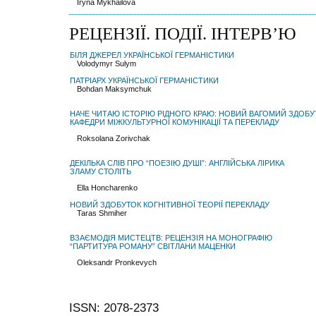
Iryna Mykhailova
РЕЦЕНЗІЇ. ПОДІЇ. ІНТЕРВ’Ю
БІЛЯ ДЖЕРЕЛ УКРАЇНСЬКОЇ ГЕРМАНІСТИКИ
Volodymyr Sulym
ПАТРІАРХ УКРАЇНСЬКОЇ ГЕРМАНІСТИКИ
Bohdan Maksymchuk
НАЧЕ ЧИТАЮ ІСТОРІЮ РІДНОГО КРАЮ: НОВИЙ ВАГОМИЙ ЗДОБУ
КАФЕДРИ МІЖКУЛЬТУРНОЇ КОМУНІКАЦІЇ ТА ПЕРЕКЛАДУ
Roksolana Zorivchak
ДЕКІЛЬКА СЛІВ ПРО “ПОЕЗІЮ ДУШІ”: АНГЛІЙСЬКА ЛІРИКА
ЗЛАМУ СТОЛІТЬ
Ella Honcharenko
НОВИЙ ЗДОБУТОК КОГНІТИВНОЇ ТЕОРІЇ ПЕРЕКЛАДУ
Taras Shmiher
ВЗАЄМОДІЯ МИСТЕЦТВ: РЕЦЕНЗІЯ НА МОНОГРАФІЮ
“ПАРТИТУРА РОМАНУ” СВІТЛАНИ МАЦЕНКИ
Oleksandr Pronkevych
ISSN: 2078-2373