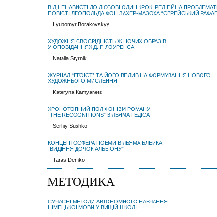
ВІД НЕНАВИСТІ ДО ЛЮБОВІ ОДИН КРОК: РЕЛІГІЙНА ПРОБЛЕМАТ
ПОВІСТІ ЛЕОПОЛЬДА ФОН ЗАХЕР-МАЗОХА “ЄВРЕЙСЬКИЙ РАФАЕ
Lyubomyr Borakovskyy
ХУДОЖНЯ СВОЄРІДНІСТЬ ЖІНОЧИХ ОБРАЗІВ
У ОПОВІДАННЯХ Д. Г. ЛОУРЕНСА
Natalia Styrnik
ЖУРНАЛ “ЕГОЇСТ” ТА ЙОГО ВПЛИВ НА ФОРМУВАННЯ НОВОГО
ХУДОЖНЬОГО МИСЛЕННЯ
Kateryna Kamyanets
ХРОНОТОПНИЙ ПОЛІФОНІЗМ РОМАНУ
“THE RECOGNITIONS” ВІЛЬЯМА ГЕДІСА
Serhiy Sushko
КОНЦЕПТОСФЕРА ПОЕМИ ВІЛЬЯМА БЛЕЙКА
“ВИДІННЯ ДОЧОК АЛЬБІОНУ”
Taras Demko
МЕТОДИКА
СУЧАСНІ МЕТОДИ АВТОНОМНОГО НАВЧАННЯ
НІМЕЦЬКОЇ МОВИ У ВИЩІЙ ШКОЛІ