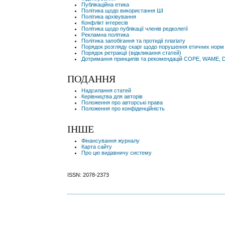
Публікаційна етика
Політика щодо використання ШІ
Політика архівування
Конфлікт інтересів
Політика щодо публікації членів редколегії
Рекламна політика
Політика запобігання та протидії плагіату
Порядок розгляду скарг щодо порушення етичних норм
Порядок ретракції (відкликання статей)
Дотримання принципів та рекомендацій COPE, WAME,
ПОДАННЯ
Надсилання статей
Керівництва для авторів
Положення про авторські права
Положення про конфіденційність
ІНШЕ
Фінансування журналу
Карта сайту
Про цю видавничу систему
ISSN: 2078-2373