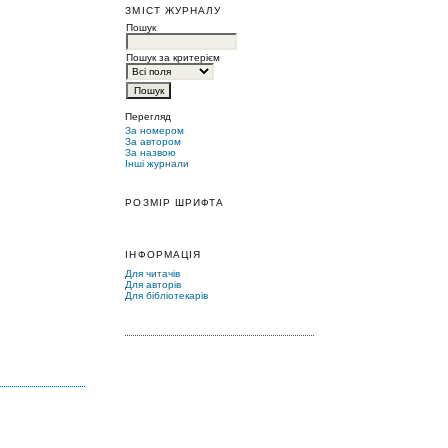
ЗМІСТ ЖУРНАЛУ
Пошук
Пошук за критерієм
Перегляд
За номером
За автором
За назвою
Інші журнали
РОЗМІР ШРИФТА
ІНФОРМАЦІЯ
Для читачів
Для авторів
Для бібліотекарів