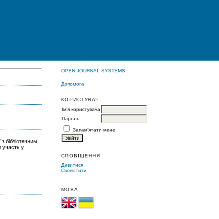
OPEN JOURNAL SYSTEMS
Допомога
КОРИСТУВАЧ
Ім'я користувача
Пароль
Запам'ятати мене
 з бібліотечним
и участь у
СПОВІЩЕННЯ
Дивитися
Сповістити
МОВА