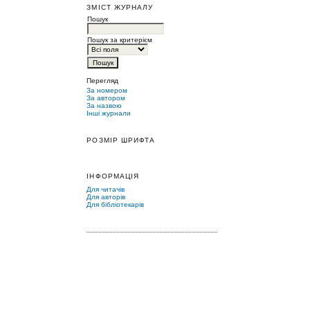
ЗМІСТ ЖУРНАЛУ
Пошук
Пошук за критерієм
Перегляд
За номером
За автором
За назвою
Інші журнали
РОЗМІР ШРИФТА
ІНФОРМАЦІЯ
Для читачів
Для авторів
Для бібліотекарів