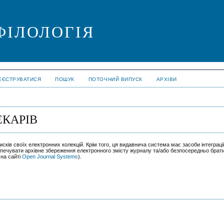
ФІЛОЛОГІЯ
ЕЄСТРУВАТИСЯ
ПОШУК
ПОТОЧНИЙ ВИПУСК
АРХІВИ
ЕКАРІВ
сків своїх електронних колекцій. Крім того, ця видавнича система має засоби інтеграції
печувати архівне збереження електронного змісту журналу та/або безпосередньо брат
 на сайті
Open Journal Systems
).