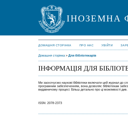
ІНОЗЕМНА 
ДОМАШНЯ СТОРІНКА
ПРО НАС
УВІЙТИ
ЗАР
Домашня сторінка
>
Для бібліотекарів
ІНФОРМАЦІЯ ДЛЯ БІБЛІОТ
Ми заохочуємо наукові бібліотеки включати цей журнал до спи
програмним забезпеченням, вона дозволяє бібліотекам забез
видавничому процесі. Більш детально про ці можливості див.
ISSN: 2078-2373