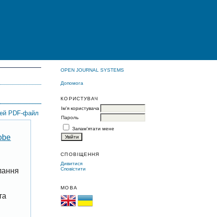
OPEN JOURNAL SYSTEMS
Допомога
КОРИСТУВАЧ
Ім'я користувача
цей PDF-файл
Пароль
Запам'ятати мене
obe
СПОВІЩЕННЯ
Дивитися
Сповістити
лання
МОВА
та