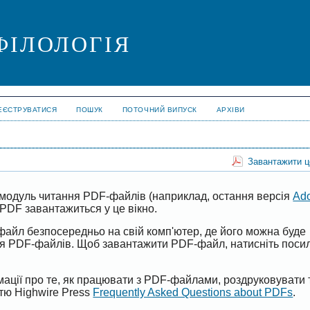
ФІЛОЛОГІЯ
ЕЄСТРУВАТИСЯ
ПОШУК
ПОТОЧНИЙ ВИПУСК
АРХІВИ
Завантажити 
модуль читання PDF-файлів (наприклад, остання версія
Ad
PDF завантажиться у це вікно.
файл безпосередньо на свій комп'ютер, де його можна буде
ня PDF-файлів. Щоб завантажити PDF-файл, натисніть поси
ації про те, як працювати з PDF-файлами, роздруковувати 
ттю Highwire Press
Frequently Asked Questions about PDFs
.