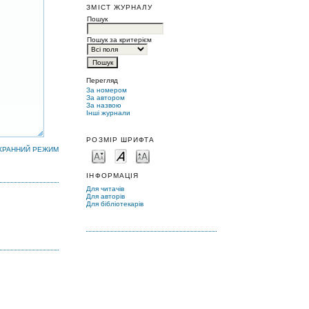
ЗМІСТ ЖУРНАЛУ
Пошук
Пошук за критерієм
Перегляд
За номером
За автором
За назвою
Інші журнали
РОЗМІР ШРИФТА
КРАННИЙ РЕЖИМ
ІНФОРМАЦІЯ
Для читачів
Для авторів
Для бібліотекарів