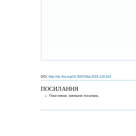
DOI:
http://dx.doi.org/10.30970/fpl.2016.129.610
ПОСИЛАННЯ
Поки немає зовнішніх посилань.