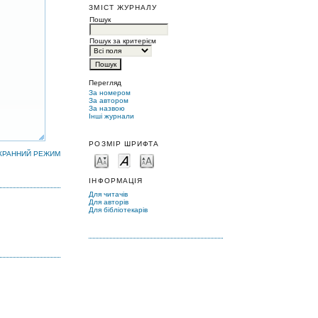
ЗМІСТ ЖУРНАЛУ
Пошук
Пошук за критерієм
Перегляд
За номером
За автором
За назвою
Інші журнали
РОЗМІР ШРИФТА
КРАННИЙ РЕЖИМ
ІНФОРМАЦІЯ
Для читачів
Для авторів
Для бібліотекарів