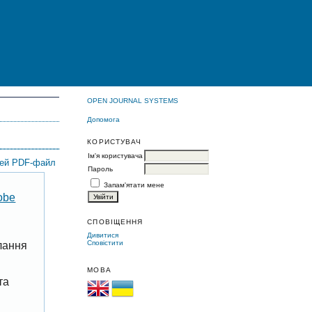
OPEN JOURNAL SYSTEMS
Допомога
КОРИСТУВАЧ
Ім'я користувача
цей PDF-файл
Пароль
Запам'ятати мене
obe
СПОВІЩЕННЯ
Дивитися
Сповістити
лання
МОВА
та