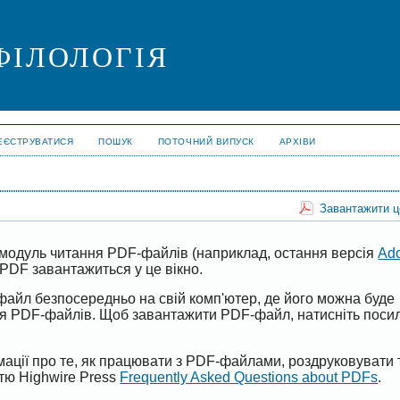
ФІЛОЛОГІЯ
ЕЄСТРУВАТИСЯ
ПОШУК
ПОТОЧНИЙ ВИПУСК
АРХІВИ
Завантажити 
модуль читання PDF-файлів (наприклад, остання версія
Ad
PDF завантажиться у це вікно.
файл безпосередньо на свій комп'ютер, де його можна буде
ня PDF-файлів. Щоб завантажити PDF-файл, натисніть поси
ації про те, як працювати з PDF-файлами, роздруковувати 
ттю Highwire Press
Frequently Asked Questions about PDFs
.