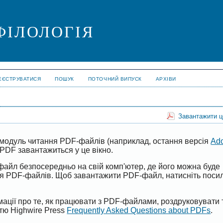
ФІЛОЛОГІЯ
ЕЄСТРУВАТИСЯ
ПОШУК
ПОТОЧНИЙ ВИПУСК
АРХІВИ
Завантажити 
модуль читання PDF-файлів (наприклад, остання версія
Ad
PDF завантажиться у це вікно.
файл безпосередньо на свій комп'ютер, де його можна буде
ня PDF-файлів. Щоб завантажити PDF-файл, натисніть поси
ації про те, як працювати з PDF-файлами, роздруковувати 
ттю Highwire Press
Frequently Asked Questions about PDFs
.