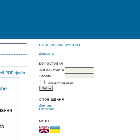
OPEN JOURNAL SYSTEMS
Допомога
КОРИСТУВАЧ
Ім'я користувача
цей PDF-файл
Пароль
Запам'ятати мене
obe
СПОВІЩЕННЯ
Дивитися
Сповістити
лання
МОВА
та