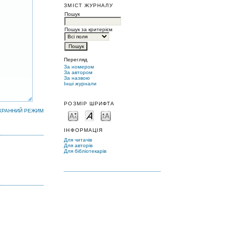
ЗМІСТ ЖУРНАЛУ
Пошук
Пошук за критерієм
Перегляд
За номером
За автором
За назвою
Інші журнали
РОЗМІР ШРИФТА
КРАННИЙ РЕЖИМ
ІНФОРМАЦІЯ
Для читачів
Для авторів
Для бібліотекарів