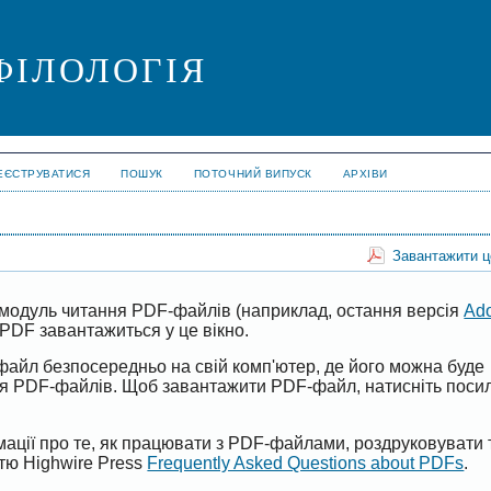
ФІЛОЛОГІЯ
ЕЄСТРУВАТИСЯ
ПОШУК
ПОТОЧНИЙ ВИПУСК
АРХІВИ
Завантажити 
модуль читання PDF-файлів (наприклад, остання версія
Ad
PDF завантажиться у це вікно.
файл безпосередньо на свій комп'ютер, де його можна буде
ня PDF-файлів. Щоб завантажити PDF-файл, натисніть поси
ації про те, як працювати з PDF-файлами, роздруковувати 
ттю Highwire Press
Frequently Asked Questions about PDFs
.