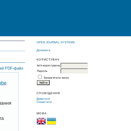
OPEN JOURNAL SYSTEMS
Допомога
КОРИСТУВАЧ
Ім'я користувача
цей PDF-файл
Пароль
Запам'ятати мене
obe
СПОВІЩЕННЯ
Дивитися
Сповістити
лання
МОВА
та