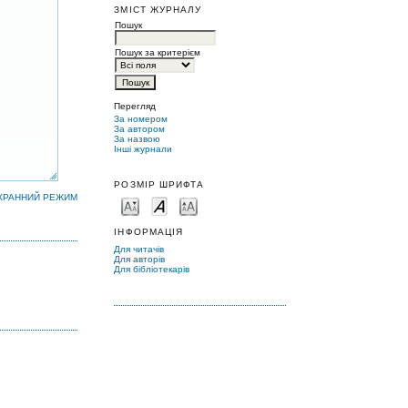
ЗМІСТ ЖУРНАЛУ
Пошук
Пошук за критерієм
Перегляд
За номером
За автором
За назвою
Інші журнали
РОЗМІР ШРИФТА
КРАННИЙ РЕЖИМ
ІНФОРМАЦІЯ
Для читачів
Для авторів
Для бібліотекарів