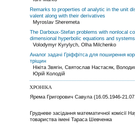
Remarks to properties of analytic in the unit d
valent along with their derivatives
Myroslav Sheremeta
The Darboux-Stefan problems with nonlocal con
dimensional hyperbolic equations and systems
Volodymyr Kyrylych, Olha Milchenko
Аналог задачі Гріффітса для поширення кор
тріщин
Нікіта Звягін, Святослав Настасяк, Волод
Юрій Колодій
ХРОНІКА
Ярема Григорович Савула (16.05.1946-21.07
Грудневе засідання математичної комісії На
товариства імені Тараса Шевченка