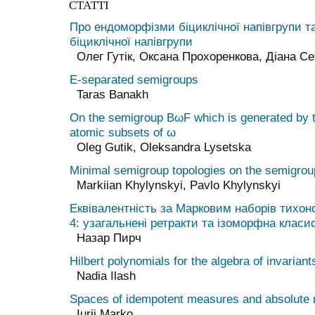
СТАТТІ
Про ендоморфiзми бiциклiчної напiвгрупи т
бiциклiчної напiвгрупи
Олег Гутік, Оксана Прохоренкова, Діана Се
E-separated semigroups
Taras Banakh
On the semigroup
B
ω
F
which is generated by 
atomic subsets of
ω
Oleg Gutik, Oleksandra Lysetska
Minimal semigroup topologies on the semigroup
Markiian Khylynskyi, Pavlo Khylynskyi
Еквівалентність за Марковим наборів тихон
4: узагальнені ретракти та ізоморфна класи
Назар Пирч
Hilbert polynomials for the algebra of invariant
Nadia Ilash
Spaces of idempotent measures and absolute r
Iurii Marko