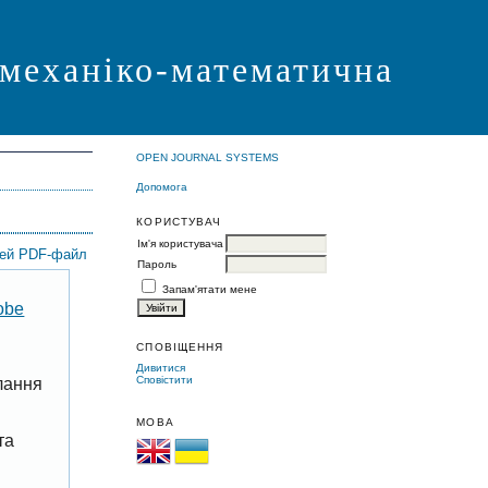
 механіко-математична
OPEN JOURNAL SYSTEMS
Допомога
КОРИСТУВАЧ
Ім'я користувача
цей PDF-файл
Пароль
Запам'ятати мене
obe
СПОВІЩЕННЯ
Дивитися
Сповістити
лання
МОВА
та