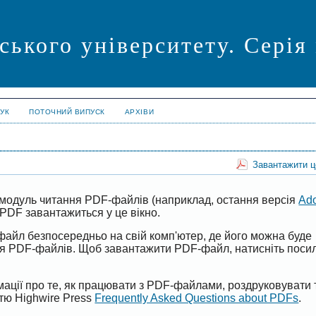
ського університету. Серія
УК
ПОТОЧНИЙ ВИПУСК
АРХІВИ
Завантажити 
модуль читання PDF-файлів (наприклад, остання версія
Ad
PDF завантажиться у це вікно.
файл безпосередньо на свій комп'ютер, де його можна буде
ня PDF-файлів. Щоб завантажити PDF-файл, натисніть поси
ації про те, як працювати з PDF-файлами, роздруковувати 
ттю Highwire Press
Frequently Asked Questions about PDFs
.