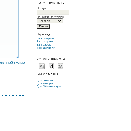
ЗМІСТ ЖУРНАЛУ
Пошук
Пошук за критерієм
Перегляд
За номером
За автором
За назвою
Інші журнали
РОЗМІР ШРИФТА
КРАННИЙ РЕЖИМ
ІНФОРМАЦІЯ
Для читачів
Для авторів
Для бібліотекарів