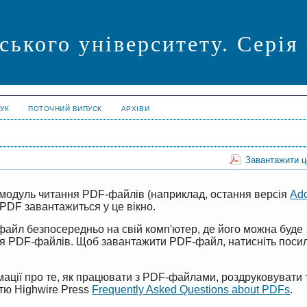
ського університету. Серія
УК
ПОТОЧНИЙ ВИПУСК
АРХІВИ
Завантажити 
модуль читання PDF-файлів (наприклад, остання версія
Ad
PDF завантажиться у це вікно.
файл безпосередньо на свій комп'ютер, де його можна буде
ня PDF-файлів. Щоб завантажити PDF-файл, натисніть поси
ації про те, як працювати з PDF-файлами, роздруковувати 
ттю Highwire Press
Frequently Asked Questions about PDFs
.