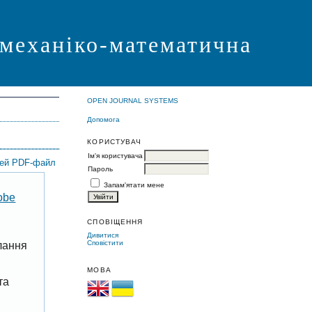
 механіко-математична
OPEN JOURNAL SYSTEMS
Допомога
КОРИСТУВАЧ
Ім'я користувача
цей PDF-файл
Пароль
Запам'ятати мене
obe
СПОВІЩЕННЯ
Дивитися
Сповістити
лання
МОВА
та