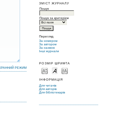
ЗМІСТ ЖУРНАЛУ
Пошук
Пошук за критерієм
Перегляд
За номером
За автором
За назвою
Інші журнали
РОЗМІР ШРИФТА
КРАННИЙ РЕЖИМ
ІНФОРМАЦІЯ
Для читачів
Для авторів
Для бібліотекарів