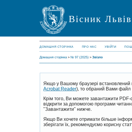
Вісник Львів
ДОМАШНЯ СТОРІНКА
ПРО НАС
УВІЙТИ
ПОШ
Домашня сторінка
>
№ 97 (2025)
>
Звiзло
Якщо у Вашому браузері встановлений 
Acrobat Reader
), то обраний Вами файл 
Крім того, Ви можете завантажити PDF-
відкрити за допомогою програми читан
"Завантажити" нижче.
Якщо Ви хочете отримати більше інформ
зберігати їх, рекомендуємо корисну ста