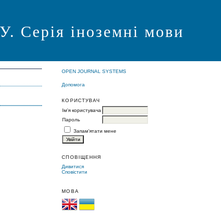
Серія іноземні мови
OPEN JOURNAL SYSTEMS
Допомога
КОРИСТУВАЧ
Ім'я користувача
Пароль
Запам'ятати мене
СПОВІЩЕННЯ
Дивитися
Сповістити
МОВА