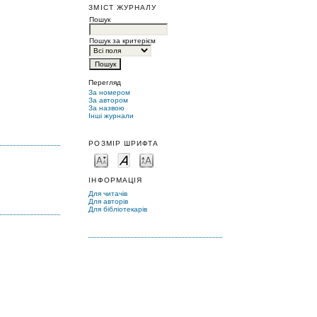
ЗМІСТ ЖУРНАЛУ
Пошук
Пошук за критерієм
Перегляд
За номером
За автором
За назвою
Інші журнали
РОЗМІР ШРИФТА
ІНФОРМАЦІЯ
Для читачів
Для авторів
Для бібліотекарів