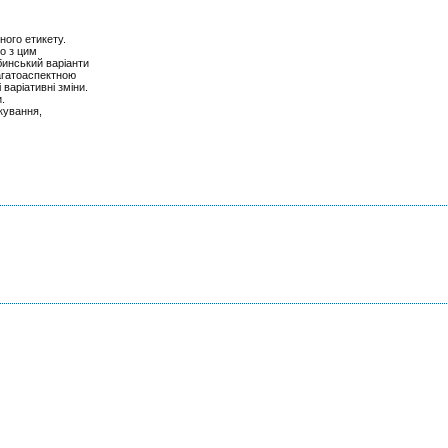
ного етикету.
о з цим
бинський варіанти
агатоаспектною
варіативні зміни.
и.
кування,