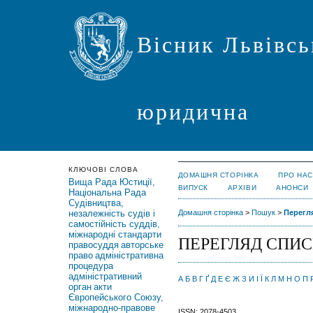
Вісник Львівсь
юридична
КЛЮЧОВІ СЛОВА
ДОМАШНЯ СТОРІНКА
ПРО НАС
Вища Рада Юстиції,
ВИПУСК
АРХІВИ
АНОНСИ
Національна Рада
Судівництва,
незалежність судів і
Домашня сторінка
>
Пошук
>
Перегля
самостійність суддів,
міжнародні стандарти
ПЕРЕГЛЯД СПИС
правосуддя
авторське
право
адміністративна
процедура
адміністративний
А
Б
В
Г
Ґ
Д
Е
Є
Ж
З
И
І
Ї
К
Л
М
Н
О
П
орган
акти
Європейського Союзу,
міжнародно-правове
ISSN: 2078-4503