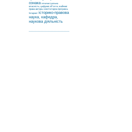
ознака
інтелектуальна
власність, цифрові об’єкти, майнові
права автора, комп’ютерна програма,
історико-правова
Інтернет
наука, кафедра,
наукова діяльність