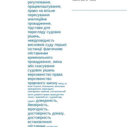
регулювання,
працевлаштування,
право на вільне
пересування
апеляційне
провадження,
підстави для
перегляду судових
рішень,
невідповідність
висновків суду першої
інстанції фактичним
обставинам
кримінального
провадження, зміна
або скасування
судових рішень
верховенство права
верховенство
правового закону
виїзд за
межі України, обмеження, непозовне
провадження, нерезидент,
громадянин, керівник, контролюючий
орган
джерело права, права дитини,
захист, правовий акт, судовий пре-
доведеність,
цедент
ймовірність,
вірогідність,
достовірність доказу,
достовірність
встановлення
обставини
договір про