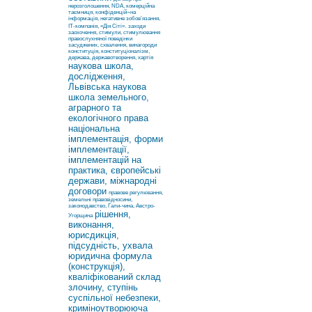
нерозголошення, NDA, комерційна
таємниця, конфіденцій¬на
інформація, негативне зобов’язання,
ІТ-компанія, «Дія Сіті».
заходи
заохочення, стимули, стимулювання
правослухняної поведінки
засуджених, схвалення, винагороди
конституція, конституціоналізм,
держава, державотворення, хартія
наукова школа,
дослідження,
Львівська наукова
школа земельного,
аграрного та
екологічного права
національна
імплементація, форми
імплементації,
імплементацій на
практика, європейські
держави, міжнародні
договори
правове регулювання,
земельні правовідносини,
законодавство, Гали-чина, Австро-
рішення,
Угорщина
виконання,
юрисдикція,
підсудність, ухвала
юридична формула
(конструкція),
кваліфікований склад
злочину, ступінь
суспільної небезпеки,
криміноутворююча