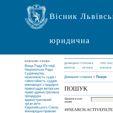
Вісник Львівсь
юридична
КЛЮЧОВІ СЛОВА
ДОМАШНЯ СТОРІНКА
ПРО НАС
Вища Рада Юстиції,
ВИПУСК
АРХІВИ
АНОНСИ
Національна Рада
Судівництва,
Домашня сторінка
>
Пошук
незалежність судів і
самостійність суддів,
міжнародні стандарти
ПОШУК
правосуддя
авторське
право
адміністративна
процедура
Шукати в усіх
адміністративний
полях
орган
акти
Європейського Союзу,
##SEARCH.ACTIVEFILTE
міжнародно-правове