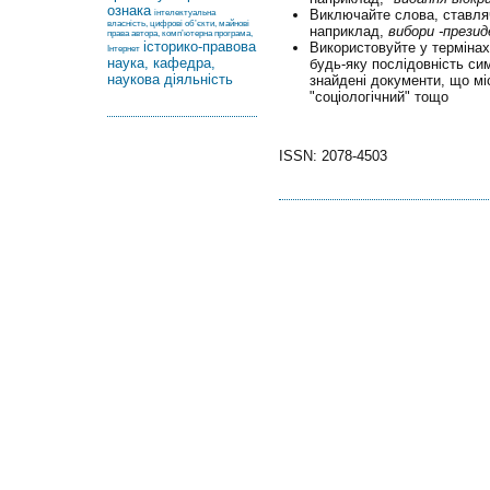
ознака
Виключайте слова, ставл
інтелектуальна
власність, цифрові об’єкти, майнові
наприклад,
вибори -прези
права автора, комп’ютерна програма,
історико-правова
Використовуйте у терміна
Інтернет
наука, кафедра,
будь-яку послідовність си
наукова діяльність
знайдені документи, що міс
"соціологічний" тощо
ISSN: 2078-4503