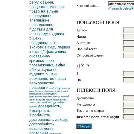
регулювання,
Ключові слова
працевлаштування,
##search.deleteFi
право на вільне
пересування
апеляційне
ПОШУКОВІ ПОЛЯ
провадження,
підстави для
Автори
перегляду судових
Назва
рішень,
невідповідність
Анотація
висновків суду першої
Повний текст
інстанції фактичним
Супровідні файли
обставинам
кримінального
ДАТА
провадження, зміна
або скасування
судових рішень
З
верховенство права
По
верховенство
правового закону
виїзд за
ІНДЕКСНІ ПОЛЯ
межі України, обмеження, непозовне
провадження, нерезидент,
громадянин, керівник, контролюючий
Дисципліни
орган
джерело права, права дитини,
захист, правовий акт, судовий пре-
Методологія
доведеність,
цедент
ймовірність,
Тематичне покриття
вірогідність,
##search.indexTermsLong##
достовірність доказу,
достовірність
встановлення
обставини
договір про