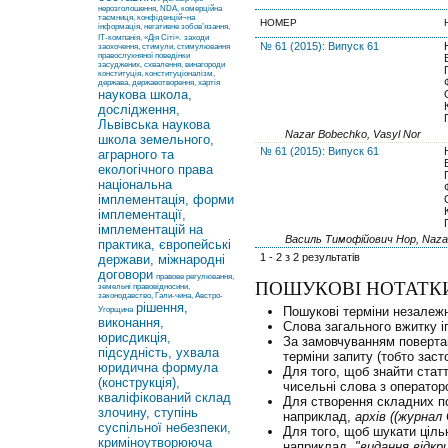
нерозголошення, NDA, комерційна
таємниця, конфіденцій¬на
НОМЕР
інформація, негативне зобов’язання,
ІТ-компанія, «Дія Сіті».
заходи
№ 61 (2015): Випуск 61
заохочення, стимули, стимулювання
правослухняної поведінки
засуджених, схвалення, винагороди
конституція, конституціоналізм,
держава, державотворення, хартія
наукова школа,
дослідження,
Львівська наукова
Nazar Bobechko, Vasyl Nor
школа земельного,
№ 61 (2015): Випуск 61
аграрного та
екологічного права
національна
імплементація, форми
імплементації,
імплементацій на
Василь Тимофійович Нор, Naza
практика, європейські
1 - 2 з 2 результатів
держави, міжнародні
договори
правове регулювання,
ПОШУКОВІ НОТАТК
земельні правовідносини,
законодавство, Гали-чина, Австро-
рішення,
Пошукові терміни незалежні
Угорщина
виконання,
Слова загального вжитку і
юрисдикція,
За замовчуванням повертаю
підсудність, ухвала
терміни запиту (тобто зас
юридична формула
Для того, щоб знайти статті
(конструкція),
чисельні слова з операто
кваліфікований склад
Для створення складних п
злочину, ступінь
наприклад,
архів ((журнал
суспільної небезпеки,
Для того, щоб шукати ціль
криміноутворююча
наприклад,
"видання відк